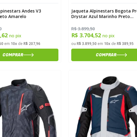
lpinestars Andes V3
Jaqueta Alpinestars Bogota Pr
reto Amarelo
Drystar Azul Marinho Preto
Vermelho
0
R$ 3.899,50
5,62
R$ 3.704,52
no pix
no pix
60
em
10x
de
R$ 207,96
ou
R$ 3.899,50
em
10x
de
R$ 389,95
COMPRAR
COMPRAR