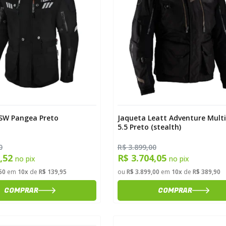
SW Pangea Preto
Jaqueta Leatt Adventure Mult
5.5 Preto (stealth)
0
R$ 3.899,00
9,52
R$ 3.704,05
no pix
no pix
50
em
10x
de
R$ 139,95
ou
R$ 3.899,00
em
10x
de
R$ 389,90
COMPRAR
COMPRAR