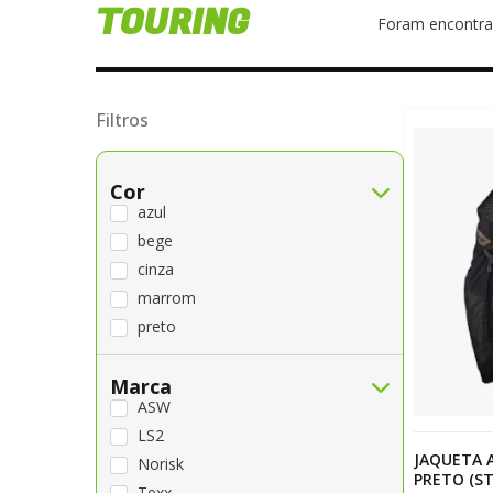
TOURING
Foram encontr
Filtros
Cor
azul
bege
cinza
marrom
preto
verde
Marca
Azul - Verde
ASW
Preta - Azul - Vermelha - Cinza
LS2
Preto - Azul - Vermelho
JAQUETA 
Norisk
Preto - Azul - Vermelho - Cinza
PRETO (ST
Texx