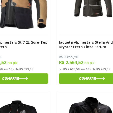
pinestars St 7 2L Gore-Tex
Jaqueta Alpinestars Stella And
reto
Drystar Preto Cinza Escuro
0
R$ 2.699,50
9,52
R$ 2.564,52
no pix
no pix
50
em
10x
de
R$ 539,95
ou
R$ 2.699,50
em
10x
de
R$ 269,95
COMPRAR
COMPRAR