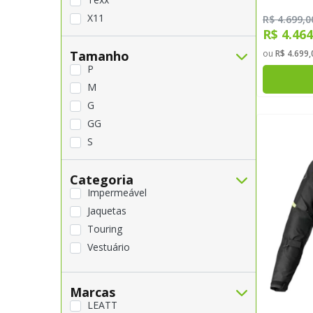
Preto - Cinza
X11
R$ 4.699,0
Preto - Verde
R$ 4.46
Tamanho
ou
R$ 4.699,
P
M
G
GG
S
XL
Categoria
2XL
Impermeável
2XL-GGG
Jaquetas
3XL
Touring
3XL-GGGG
Vestuário
4XL
4XL-GGGGG
5XL
Marcas
L-G
LEATT