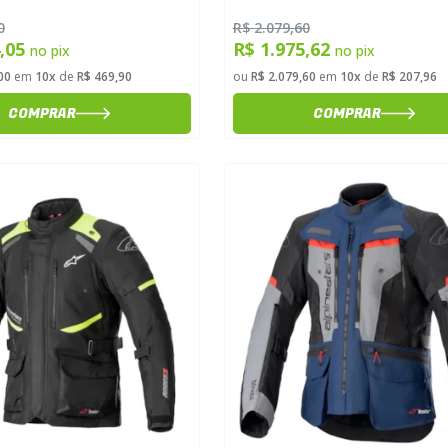
0
R$ 2.079,60
4,05
R$ 1.975,62
no pix
no pix
00
em
10x
de
R$ 469,90
ou
R$ 2.079,60
em
10x
de
R$ 207,96
COMPRAR
COMPRAR