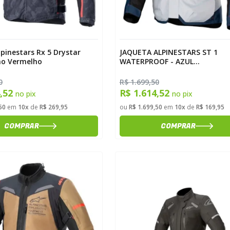
pinestars Rx 5 Drystar
JAQUETA ALPINESTARS ST 1
mo Vermelho
WATERPROOF - AZUL
ESCURO/PRETO/VERMELHO -
GGGGG/4XL
0
R$ 1.699,50
4,52
R$ 1.614,52
no pix
no pix
50
em
10x
de
R$ 269,95
ou
R$ 1.699,50
em
10x
de
R$ 169,95
COMPRAR
COMPRAR