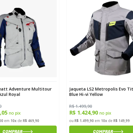
eatt Adventure Multitour
Jaqueta LS2 Metropolis Evo T
Azul Royal
Blue Hi-vi Yellow
0
R$ 1.499,90
4,05
R$ 1.424,90
no pix
no pix
00
em
10x
de
R$ 469,90
ou
R$ 1.499,90
em
10x
de
R$ 149,99
COMPRAR
COMPRAR