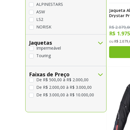
M-M
ALPINESTARS
Jaqueta A
XL-GG
ASW
Drystar P
LS2
NORISK
R$ 2.079,6
R$ 1.97
REVIT
ou
R$ 2.079,
Jaquetas
TEXX
Impermeável
X11
Touring
Faixas de Preço
De R$ 500,00 à R$ 2.000,00
De R$ 2.000,00 à R$ 3.000,00
De R$ 3.000,00 à R$ 10.000,00