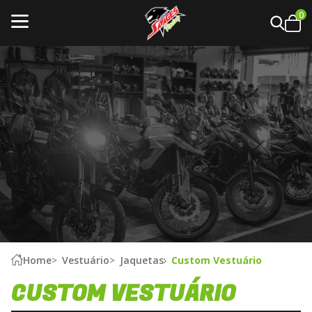
0
Home
Vestuário
Jaquetas
Custom Vestuário
CUSTOM VESTUÁRIO