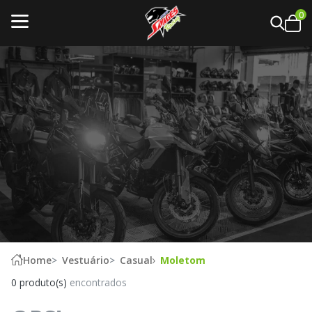
0
Home
Vestuário
Casual
Moletom
0 produto(s)
encontrados