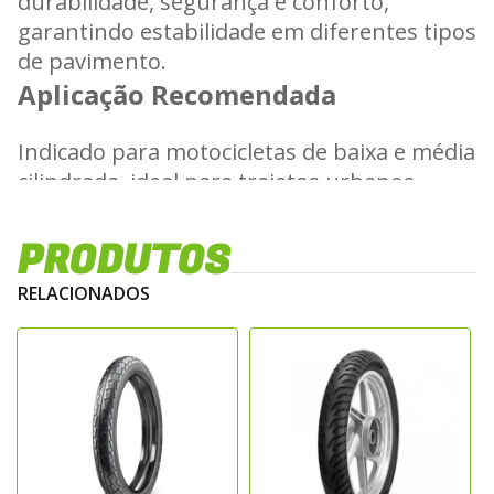
durabilidade, segurança e conforto,
garantindo estabilidade em diferentes tipos
de pavimento.
Aplicação Recomendada
Indicado para motocicletas de baixa e média
cilindrada, ideal para trajetos urbanos,
deslocamentos diários e trechos de ruas
com superfícies irregulares. Proporciona
PRODUTOS
desempenho consistente e manutenção
RELACIONADOS
simplificada.
Características Técnicas
Estrutura
• Construção com câmara interna para
absorção de impactos e reparos rápidos