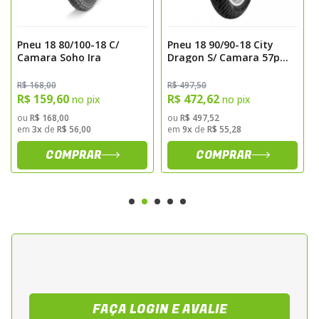
• Compatível com aro de 18 polegadas
Desempenho
Pneu 18 80/100-18 C/
Pneu 18 90/90-18 City
• Boa aderência em superfícies secas e
Camara Soho Ira
Dragon S/ Camara 57p
Pirelli
molhadas
R$ 168,00
R$ 497,50
• Estabilidade em curvas e frenagens
R$ 159,60
R$ 472,62
no pix
no pix
• Resistência ao desgaste em uso urbano
ou
R$ 168,00
ou
R$ 497,52
em
3x
de
R$ 56,00
em
9x
de
R$ 55,28
intenso
Especificações
COMPRAR
COMPRAR
• Medida: 90/90-18
• Tipo: Com câmara
• Marca: Ira
• Modelo: Soho
• Aplicação: Uso urbano e deslocamentos
diários
Benefícios
FAÇA LOGIN E AVALIE