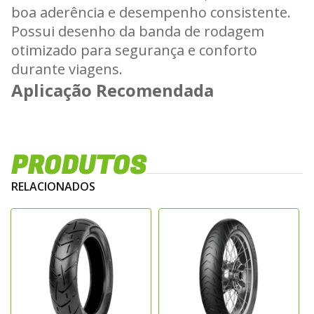
boa aderência e desempenho consistente.
Possui desenho da banda de rodagem
otimizado para segurança e conforto
durante viagens.
Aplicação Recomendada
Indicado para uso traseiro em motocicletas
de média cilindrada, especialmente para
PRODUTOS
deslocamentos urbanos e rodoviários. Ideal
para pilotos que buscam estabilidade,
RELACIONADOS
durabilidade e controle em diferentes
condições de pista.
Características Técnicas
Desenho da Banda de Rodagem
Banda de rodagem otimizada para máxima