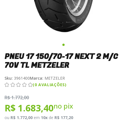
PNEU 17 150/70-17 NEXT 2 M/C
70V TL METZELER
Sku:
3961400
Marca:
METZELER
(0 AVALIAÇÕES)
R$ 1.772,00
no pix
R$ 1.683,40
ou
R$ 1.772,00
em
10x
de
R$ 177,20