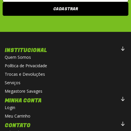
• Modelo: Next 2 MC
CADASTRAR
• Medida: 150/70-17
• Índice de carga: 70
• Índice de velocidade: V
• Tipo: Radial, Tubeless (TL)
• Aplicação: Traseiro
INSTITUCIONAL
• Categoria: Urban / Estrada
Quem Somos
Política de Privacidade
Trocas e Devoluções
Serviços
Megastore Savages
MINHA CONTA
Login
Meu Carrinho
CONTATO