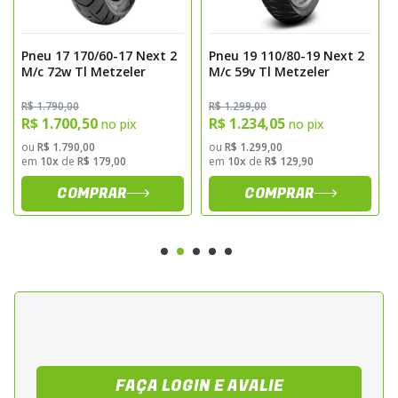
aderência e estabilidade, proporcionando
boa performance em curvas e frenagens.
Pneu 17 170/60-17 Next 2
Pneu 19 110/80-19 Next 2
Composto de Borracha
M/c 72w Tl Metzeler
M/c 59v Tl Metzeler
Composto durável, desenvolvido para
R$ 1.790,00
R$ 1.299,00
R$ 1.700,50
R$ 1.234,05
no pix
no pix
desgaste uniforme, alta resistência ao calor
ou
R$ 1.790,00
ou
R$ 1.299,00
e grip consistente em trajetos urbanos e
em
10x
de
R$ 179,00
em
10x
de
R$ 129,90
rodoviários.
COMPRAR
COMPRAR
Estrutura Radial
Construção radial Tubeless (TL), garantindo
maior estabilidade, absorção de impactos e
facilidade de manutenção.
Índices de Desempenho
• Medida: 150/70-17
• Índice de carga: 70
FAÇA LOGIN E AVALIE