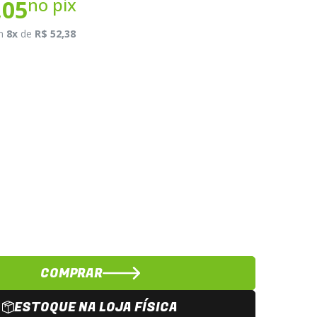
no pix
,05
m
8x
de
R$ 52,38
u
COMPRAR
ESTOQUE NA LOJA FÍSICA