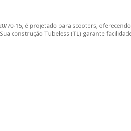
Carregando informações de estoque...
0/70-15, é projetado para scooters, oferecend
Sua construção Tubeless (TL) garante facilida