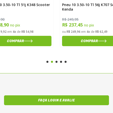
0 3.50-10 Tl 51j K348 Scooter
Pneu 10 3.50-10 Tl 56j K707 
Kenda
,90
R$ 249,95
08,90
R$ 237,45
no pix
no pix
19,92
em
4x
de
R$ 54,98
ou
R$ 249,96
em
4x
de
R$ 62,49
COMPRAR
COMPRAR
FAÇA LOGIN E AVALIE