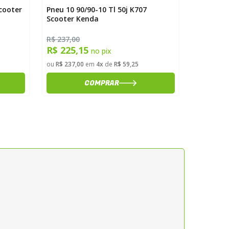
Scooter
Pneu 10 90/90-10 Tl 50j K707
Pneu 13 
Scooter Kenda
Scooter 
R$ 237,00
R$ 269,9
R$ 225,15
R$ 256
no pix
ou
R$ 237,00
em
4x
de
R$ 59,25
ou
R$ 269,
COMPRAR