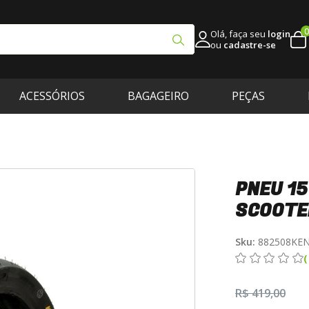
0
Olá, faça seu
login
ou
cadastre-se
ACESSÓRIOS
BAGAGEIRO
PEÇAS
PNEU 15
SCOOTE
Sku:
882508KE
R$ 419,00