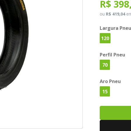
R$ 398
ou
R$ 419,04
e
Largura Pne
120
Perfil Pneu
70
Aro Pneu
15