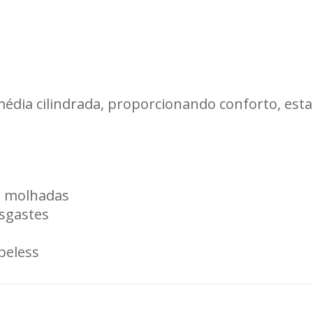
édia cilindrada, proporcionando conforto, esta
 e molhadas
esgastes
beless