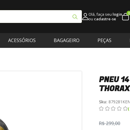
0
Olá, faça seu
login
ou
cadastre-se
ACESSÓRIOS
BAGAGEIRO
PEÇAS
PNEU 14
THORAX
Sku:
879281KE
R$ 299,00