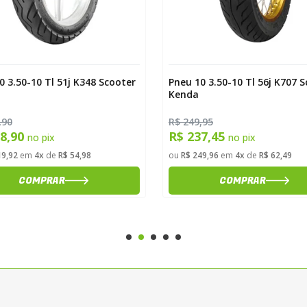
0 3.50-10 Tl 51j K348 Scooter
Pneu 10 3.50-10 Tl 56j K707 
Kenda
,90
R$ 249,95
08,90
R$ 237,45
no pix
no pix
19,92
em
4x
de
R$ 54,98
ou
R$ 249,96
em
4x
de
R$ 62,49
COMPRAR
COMPRAR