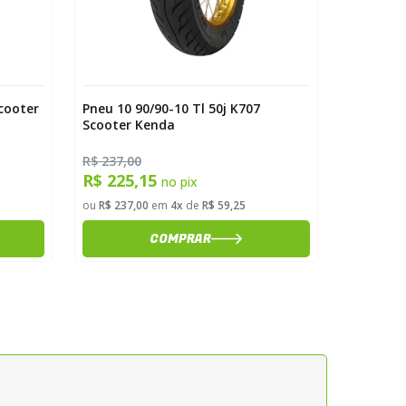
Scooter
Pneu 10 90/90-10 Tl 50j K707
Pneu 18 
Scooter Kenda
Kenda
R$ 237,00
R$ 199,9
R$ 225,15
R$ 189
no pix
ou
R$ 237,00
em
4x
de
R$ 59,25
ou
R$ 199,
COMPRAR