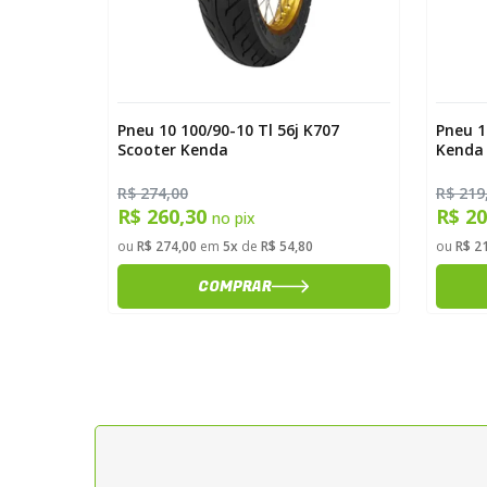
Thorax
Pneu 10 100/90-10 Tl 56j K707
Pneu 1
Scooter Kenda
Kenda
R$ 274,00
R$ 219
R$ 260,30
R$ 2
no pix
ou
R$ 274,00
em
5x
de
R$ 54,80
ou
R$ 2
COMPRAR