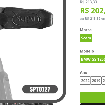
R$ 213,33
R$ 202
ou
R$ 213,32
e
Marca
Scam
Modelo
BMW GS 125
Ano
2022
2019
2