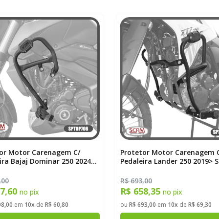
or Motor Carenagem C/
Protetor Motor Carenagem 
ira Bajaj Dominar 250 2024>
Pedaleira Lander 250 2019> 
ar 400 2023> Scam SPTOP706
SPTOP440
,00
R$ 693,00
77,60
R$ 658,35
no pix
no pix
08,00
em
10x
de
R$ 60,80
ou
R$ 693,00
em
10x
de
R$ 69,30