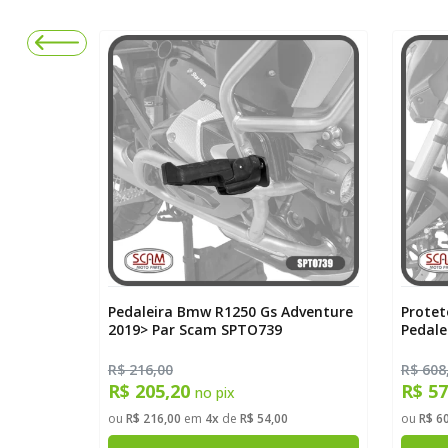
m C/
Pedaleira Bmw R1250 Gs Adventure
Protet
1200 GT
2019> Par Scam SPTO739
Pedale
> Black
Domin
R$ 216,00
R$ 608
R$ 205,20
R$ 5
no pix
3,20
ou
R$ 216,00
em
4x
de
R$ 54,00
ou
R$ 6