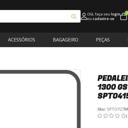
0
Olá, faça seu
login
ou
cadastre-se
ACESSÓRIOS
BAGAGEIRO
PEÇAS
PEDALEI
1300 GS
SPTO41
Sku:
SPTO727
M