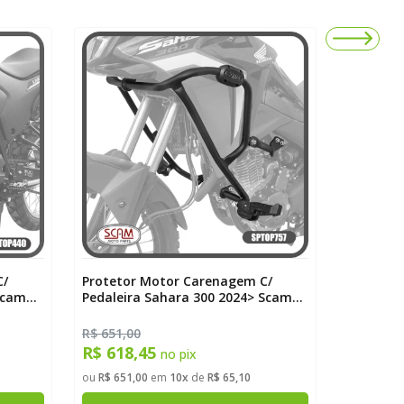
C/
Protetor Motor Carenagem C/
Protetor
Scam
Pedaleira Sahara 300 2024> Scam
Pedaleir
SPTOP757
Pro 2024
Edition 
R$ 651,00
R$ 1.232,
R$ 618,45
R$ 1.1
no pix
ou
R$ 651,00
em
10x
de
R$ 65,10
ou
R$ 1.23