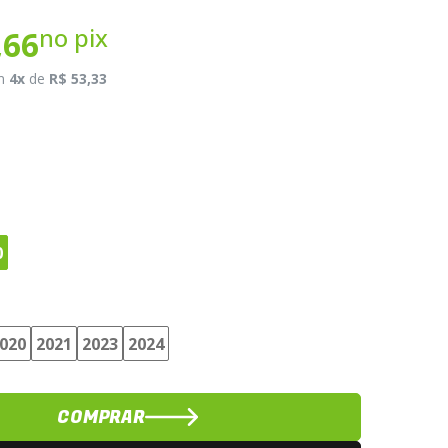
no pix
,66
m
4x
de
R$ 53,33
0
020
2021
2023
2024
COMPRAR