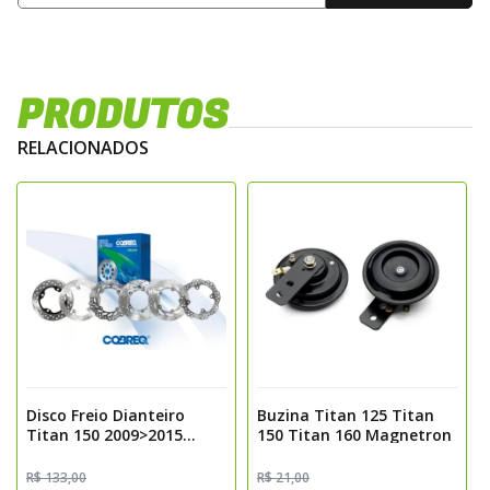
PRODUTOS
RELACIONADOS
Disco Freio Dianteiro
Buzina Titan 125 Titan
Titan 150 2009>2015
150 Titan 160 Magnetron
Titan 160 2018>2022 Fan
160 2018>2022 Cobreq
R$ 133,00
R$ 21,00