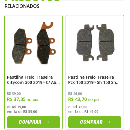
Tipos de Materiais
RELACIONADOS
Orgânicas
– macias, silenciosas e ideais
para uso urbano;
Semimetálicas
– mistura de metais e
compostos orgânicos, com boa frenagem e
durabilidade;
Metálicas (Sinterizadas)
– máxima
performance e resistência, ideais para
motos esportivas e off-road;
Pastilha Freio Traseira
Pastilha Freio Traseira
Carbono/Kevlar
– leves e potentes,
Citycom 300 2019> C/ Abs
Pcx 150 2019> Sh 150 Sh
voltadas para motos de alta performance e
Kevlar Fischer Fj2910k
300 Carbon Fischer
Fj2880c
R$ 39,00
R$ 46,00
competição.
R$ 37,05
R$ 43,70
no pix
no pix
ou
R$ 39,00
ou
R$ 46,00
em
1x
de
R$ 39,00
em
1x
de
R$ 46,00
COMPRAR
COMPRAR