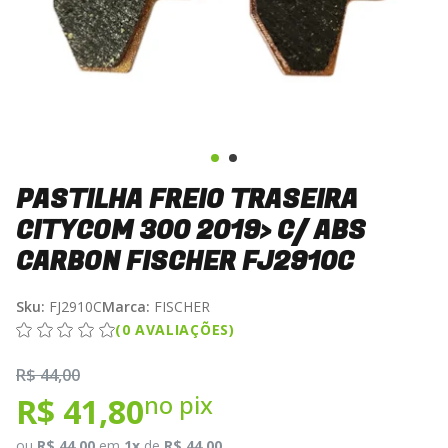
PASTILHA FREIO TRASEIRA
CITYCOM 300 2019> C/ ABS
CARBON FISCHER FJ2910C
Sku:
FJ2910C
Marca:
FISCHER
(0 AVALIAÇÕES)
R$ 44,00
no pix
R$ 41,80
ou
R$ 44,00
em
1x
de
R$ 44,00