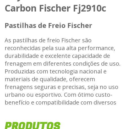
Carbon Fischer Fj2910c
Pastilhas de Freio Fischer
As pastilhas de freio Fischer são
reconhecidas pela sua alta performance,
durabilidade e excelente capacidade de
frenagem em diferentes condições de uso.
Produzidas com tecnologia nacional e
materiais de qualidade, oferecem
frenagens seguras e precisas, seja no uso
urbano ou esportivo. Com ótimo custo-
benefício e compatibilidade com diversos
modelos de motos, as pastilhas Fischer
garantem a confiança e o desempenho que
PRODUTOS
todo motociclista procura.