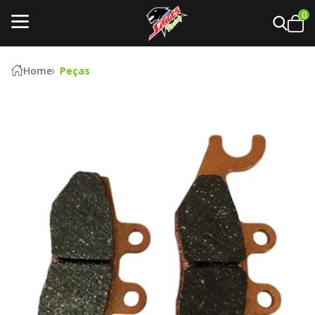
0
Home
Peças