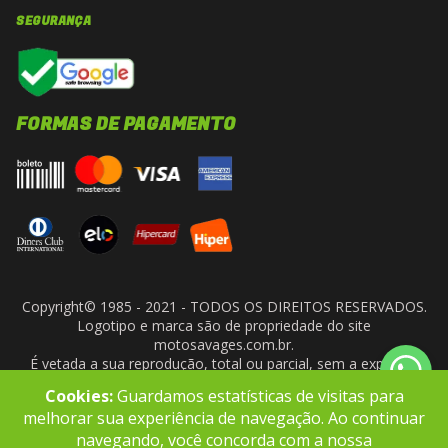
SEGURANÇA
FORMAS DE PAGAMENTO
Copyright© 1985 - 2021 - TODOS OS DIREITOS RESERVADOS.
Logotipo e marca são de propriedade do site
motosavages.com.br.
É vetada a sua reprodução, total ou parcial, sem a expressa
autorização da administradora do site. ARF MOTO CENTER LTDA
Cookies:
Guardamos estatísticas de visitas para
- CNPJ: 10.927.924/0001-91
melhorar sua experiência de navegação. Ao continuar
navegando, você concorda com a nossa