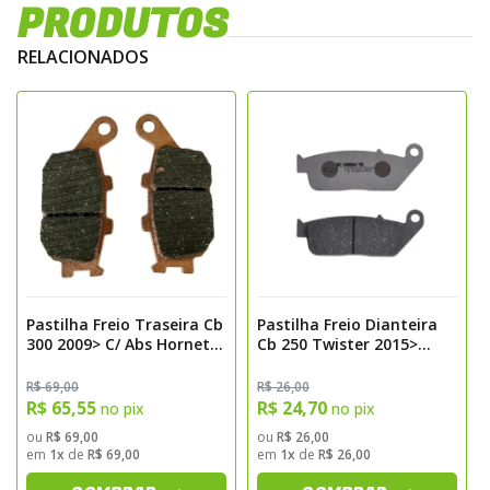
modelos de motos, as pastilhas Fischer
PRODUTOS
garantem a confiança e o desempenho que
RELACIONADOS
todo motociclista procura.
Tipos de Materiais
Orgânicas
– macias, silenciosas e ideais
para uso urbano;
Semimetálicas
– mistura de metais e
compostos orgânicos, com boa frenagem e
durabilidade;
Metálicas (Sinterizadas)
– máxima
performance e resistência, ideais para
Pastilha Freio Traseira Cb
Pastilha Freio Dianteira
300 2009> C/ Abs Hornet
Cb 250 Twister 2015>
motos esportivas e off-road;
600 2004> V-strom Pro
Hornet 600 2004> Kevlar
Carbono/Kevlar
– leves e potentes,
Ceramic Sinterizada
Fischer Fj0875k
R$ 69,00
R$ 26,00
Fischer Fj1150pc
R$ 65,55
R$ 24,70
no pix
no pix
voltadas para motos de alta performance e
ou
R$ 69,00
ou
R$ 26,00
competição.
em
1x
de
R$ 69,00
em
1x
de
R$ 26,00