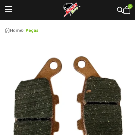
0
Home
Peças