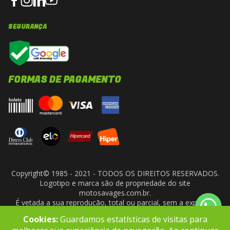
SEGURANÇA
FORMAS DE PAGAMENTO
Copyright© 1985 - 2021 - TODOS OS DIREITOS RESERVADOS.
Logotipo e marca são de propriedade do site
motosavages.com.br.
É vetada a sua reprodução, total ou parcial, sem a expressa
autorização da administradora do site. ARF MOTO CENTER LTDA
Cookies:
Guardamos estatísticas de visitas para
- CNPJ: 10.927.924/0001-91