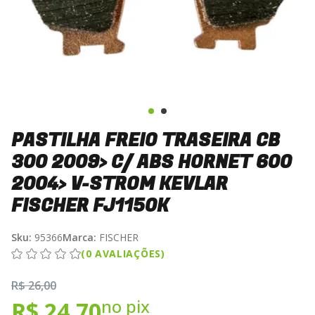
PASTILHA FREIO TRASEIRA CB
300 2009> C/ ABS HORNET 600
2004> V-STROM KEVLAR
FISCHER FJ1150K
Sku:
95366
Marca:
FISCHER
(0 AVALIAÇÕES)
R$ 26,00
no pix
R$ 24,70