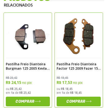
Tipos de Materiais
RELACIONADOS
Orgânicas
– macias, silenciosas e ideais
para uso urbano;
Semimetálicas
– mistura de metais e
compostos orgânicos, com boa frenagem e
durabilidade;
Metálicas (Sinterizadas)
– máxima
performance e resistência, ideais para
motos esportivas e off-road;
Pastilha Freio Dianteira
Pastilha Freio Dianteira
Carbono/Kevlar
– leves e potentes,
Burgman 125 2005 Kevlar
Factor 125 2009 Fazer 150
voltadas para motos de alta performance e
Fischer Fj1290k
2013>2017 Nmax 160
Traseira Kevlar Fischer
R$ 25,42
R$ 18,45
competição.
Fj2320k
R$ 24,15
R$ 17,53
no pix
no pix
ou
R$ 25,42
ou
R$ 18,45
em
1x
de
R$ 25,42
em
1x
de
R$ 18,45
COMPRAR
COMPRAR