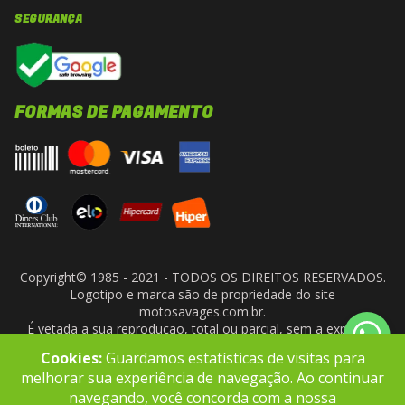
SEGURANÇA
FORMAS DE PAGAMENTO
Copyright© 1985 - 2021 - TODOS OS DIREITOS RESERVADOS.
Logotipo e marca são de propriedade do site
motosavages.com.br.
É vetada a sua reprodução, total ou parcial, sem a expressa
autorização da administradora do site. ARF MOTO CENTER LTDA
Cookies:
Guardamos estatísticas de visitas para
- CNPJ: 10.927.924/0001-91
melhorar sua experiência de navegação. Ao continuar
navegando, você concorda com a nossa