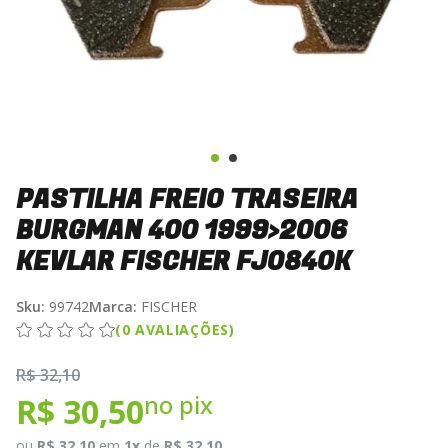
PASTILHA FREIO TRASEIRA
BURGMAN 400 1999>2006
KEVLAR FISCHER FJ0840K
Sku:
99742
Marca:
FISCHER
(0 AVALIAÇÕES)
R$ 32,10
no pix
R$ 30,50
ou
R$ 32,10
em
1x
de
R$ 32,10