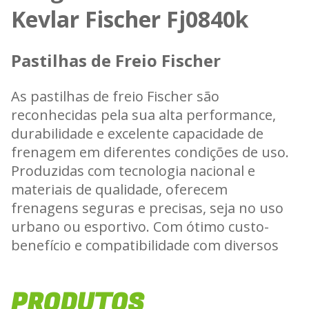
Kevlar Fischer Fj0840k
Pastilhas de Freio Fischer
As pastilhas de freio Fischer são
reconhecidas pela sua alta performance,
durabilidade e excelente capacidade de
frenagem em diferentes condições de uso.
Produzidas com tecnologia nacional e
materiais de qualidade, oferecem
frenagens seguras e precisas, seja no uso
urbano ou esportivo. Com ótimo custo-
benefício e compatibilidade com diversos
modelos de motos, as pastilhas Fischer
garantem a confiança e o desempenho que
PRODUTOS
todo motociclista procura.