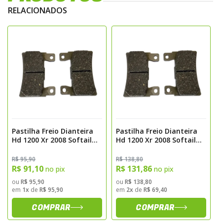
sete anos atrás, a EBC lançou a atual
RELACIONADOS
formulação DMX, da qual já foram vendidos
cerca de 13.000.000 de jogos sem qualquer
registro de falha. Tudo isto com baixa
abrasão do disco, vida adequada e
frenagem progressiva.
Pastilha Freio Dianteira
Pastilha Freio Dianteira
Hd 1200 Xr 2008 Softail
Hd 1200 Xr 2008 Softail
Slim 2018 Carbon Fischer
Slim 2018 Pro Ceramic
Fj2820c
Sinterizada Fischer
R$ 95,90
R$ 138,80
Fj2820pc
R$ 91,10
R$ 131,86
no pix
no pix
ou
R$ 95,90
ou
R$ 138,80
em
1x
de
R$ 95,90
em
2x
de
R$ 69,40
COMPRAR
COMPRAR