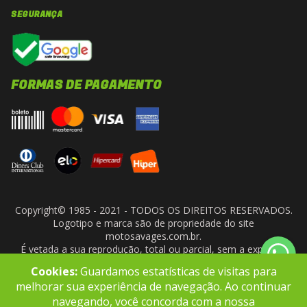
SEGURANÇA
FORMAS DE PAGAMENTO
Copyright© 1985 - 2021 - TODOS OS DIREITOS RESERVADOS.
Logotipo e marca são de propriedade do site
motosavages.com.br.
É vetada a sua reprodução, total ou parcial, sem a expressa
autorização da administradora do site. ARF MOTO CENTER LTDA
Cookies:
Guardamos estatísticas de visitas para
- CNPJ: 10.927.924/0001-91
melhorar sua experiência de navegação. Ao continuar
navegando, você concorda com a nossa