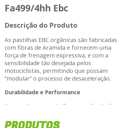
Fa499/4hh Ebc
Descrição do Produto
As pastilhas EBC orgânicas são fabricadas
com fibras de Aramida e fornecem uma
força de frenagem expressiva, e com a
sensibilidade tão desejada pelos
motociclistas, permitindo que possam
“modular” o processo de desaceleração.
Durabilidade e Performance
Apesar de que a opinião generalizada diz
que a pastilha orgânica tem baixa duração,
este “mito” não é mais válido desde que, há
PRODUTOS