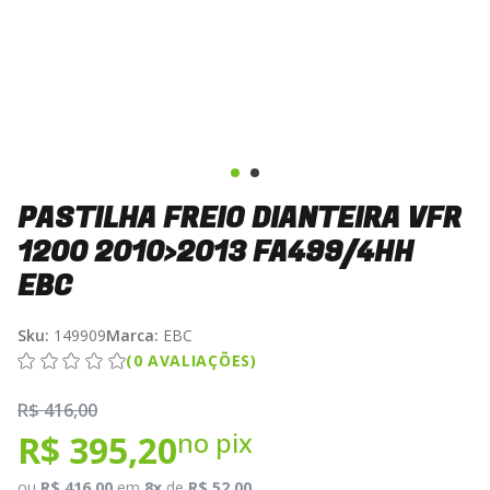
PASTILHA FREIO DIANTEIRA VFR
1200 2010>2013 FA499/4HH
EBC
Sku:
149909
Marca:
EBC
(0 AVALIAÇÕES)
R$ 416,00
no pix
R$ 395,20
ou
R$ 416,00
em
8x
de
R$ 52,00