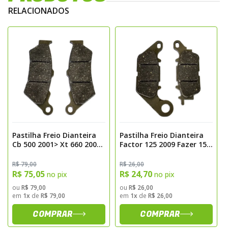
Tipos de Materiais
RELACIONADOS
Orgânicas
– macias, silenciosas e ideais
para uso urbano;
Semimetálicas
– mistura de metais e
compostos orgânicos, com boa frenagem e
durabilidade;
Metálicas (Sinterizadas)
– máxima
performance e resistência, ideais para
motos esportivas e off-road;
Pastilha Freio Dianteira
Pastilha Freio Dianteira
Carbono/Kevlar
– leves e potentes,
Cb 500 2001> Xt 660 2004>
Factor 125 2009 Fazer 150
voltadas para motos de alta performance e
Traseira Bmw 1200gs
2013>2017 Nmax 160
2013> 1250gs 2022>
Traseira Carbon Fischer
R$ 79,00
R$ 26,00
competição.
Carbon Fischer Fj1480c
Fj2320c
R$ 75,05
R$ 24,70
no pix
no pix
ou
R$ 79,00
ou
R$ 26,00
em
1x
de
R$ 79,00
em
1x
de
R$ 26,00
COMPRAR
COMPRAR