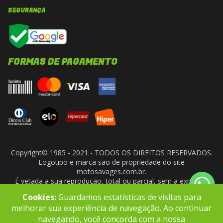
SEGURANÇA
FORMAS DE PAGAMENTO
Copyright© 1985 - 2021 - TODOS OS DIREITOS RESERVADOS.
Logotipo e marca são de propriedade do site
motosavages.com.br.
É vetada a sua reprodução, total ou parcial, sem a expressa
autorização da administradora do site. ARF MOTO CENTER LTDA
Cookies:
Guardamos estatísticas de visitas para
- CNPJ: 10.927.924/0001-91
melhorar sua experiência de navegação. Ao continuar
navegando, você concorda com a nossa