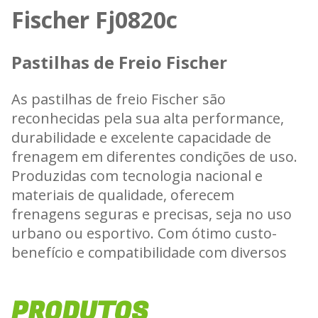
Fischer Fj0820c
Pastilhas de Freio Fischer
As pastilhas de freio Fischer são
reconhecidas pela sua alta performance,
durabilidade e excelente capacidade de
frenagem em diferentes condições de uso.
Produzidas com tecnologia nacional e
materiais de qualidade, oferecem
frenagens seguras e precisas, seja no uso
urbano ou esportivo. Com ótimo custo-
benefício e compatibilidade com diversos
modelos de motos, as pastilhas Fischer
garantem a confiança e o desempenho que
PRODUTOS
todo motociclista procura.