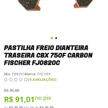
PASTILHA FREIO DIANTEIRA
TRASEIRA CBX 750F CARBON
FISCHER FJ0820C
Sku:
FJ0820C
Marca:
FISCHER
(0 AVALIAÇÕES)
R$ 95,80
no pix
R$ 91,01
ou
R$ 95,80
em
1x
de
R$ 95,80