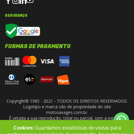
SEGURANÇA
FORMAS DE PAGAMENTO
Copyright© 1985 - 2021 - TODOS OS DIREITOS RESERVADOS.
Logotipo e marca são de propriedade do site
motosavages.com.br.
É vetada a sua reprodução, total ou parcial, sem a expressa
autorização da administradora do site. ARF MOTO CENTER LTDA
Cookies:
Guardamos estatísticas de visitas para
- CNPJ: 10.927.924/0001-91