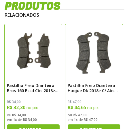
modelos de motos, as pastilhas Fischer
PRODUTOS
garantem a confiança e o desempenho que
RELACIONADOS
todo motociclista procura.
Tipos de Materiais
Orgânicas
– macias, silenciosas e ideais
para uso urbano;
Semimetálicas
– mistura de metais e
compostos orgânicos, com boa frenagem e
durabilidade;
Metálicas (Sinterizadas)
– máxima
performance e resistência, ideais para
Pastilha Freio Dianteira
Pastilha Freio Dianteira
Bros 160 Essd Cbs 2018>
Haojue Dk 2018> C/ Abs
motos esportivas e off-road;
Biz 125 2018> Pcx 150
Carbon Fischer Fj2900c
Carbono/Kevlar
– leves e potentes,
2019> Cbs Kevlar Fischer
R$ 34,00
R$ 47,00
Fj2870k
R$ 32,30
R$ 44,65
no pix
no pix
voltadas para motos de alta performance e
ou
R$ 34,00
ou
R$ 47,00
competição.
em
1x
de
R$ 34,00
em
1x
de
R$ 47,00