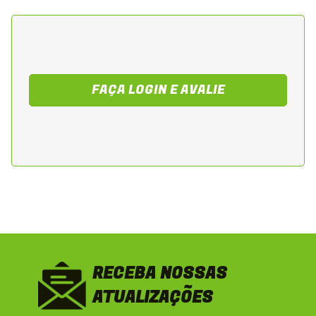
Volume: 1 litro
Viscosidade: 5W40
Tipo: Óleo totalmente sintético 4T
Aplicação: Motores de motocicletas 4
FAÇA LOGIN E AVALIE
tempos
Benefício: Proteção máxima e desempenho
constante em todas as condições
RECEBA NOSSAS
ATUALIZAÇÕES