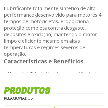
Lubrificante totalmente sintético de alta
performance desenvolvido para motores 4
tempos de motocicletas. Proporciona
proteção completa contra desgaste,
depósitos e oxidação, mantendo o motor
limpo e eficiente mesmo em altas
temperaturas e regimes severos de
operação.
Características e Benefícios
- Alta estabilidade térmica e resistência à
oxidação.
- Reduz o desgaste de componentes
PRODUTOS
internos, incluindo pistões, cilindros e
RELACIONADOS
válvulas.
- Mantém viscosidade constante,