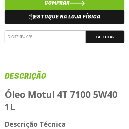
COMPRAR
ESTOQUE NA LOJA FÍSICA
CALCULAR
DESCRIÇÃO
Dis
Veja e
Óleo Motul 4T 7100 5W40
O
1L
Carregan
Descrição Técnica