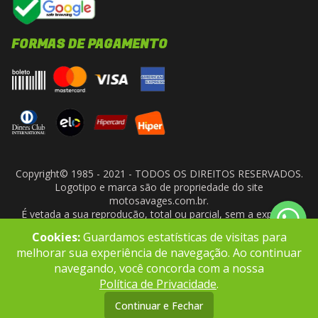
FORMAS DE PAGAMENTO
Copyright© 1985 - 2021 - TODOS OS DIREITOS RESERVADOS.
Logotipo e marca são de propriedade do site
motosavages.com.br.
É vetada a sua reprodução, total ou parcial, sem a expressa
autorização da administradora do site. ARF MOTO CENTER LTDA
Cookies:
Guardamos estatísticas de visitas para
- CNPJ: 10.927.924/0001-91
melhorar sua experiência de navegação. Ao continuar
navegando, você concorda com a nossa
Política de Privacidade
.
Continuar e Fechar