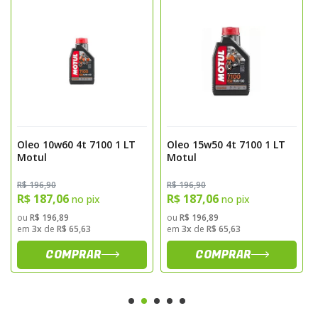
assegurando lubrificação ideal em partidas
a frio e em altas temperaturas.
- Fórmula avançada que favorece economia
de combustível e desempenho contínuo.
- Compatível com motores equipados com
catalisadores e sistemas de emissão
modernos.
Oleo 10w60 4t 7100 1 LT
Oleo 15w50 4t 7100 1 LT
Sugestão de Aplicação
Motul
Motul
Indicado para motos 4 tempos, incluindo
R$ 196,90
R$ 196,90
esportivas, touring, naked e off-road.
R$ 187,06
R$ 187,06
no pix
no pix
Recomendado seguir o manual do
ou
R$ 196,89
ou
R$ 196,89
em
3x
de
R$ 65,63
em
3x
de
R$ 65,63
fabricante quanto à quantidade e intervalos
COMPRAR
COMPRAR
de troca. Adequado para uso em motores
com ou sem injeção eletrônica e câmbio
integrado.
Informações Adicionais