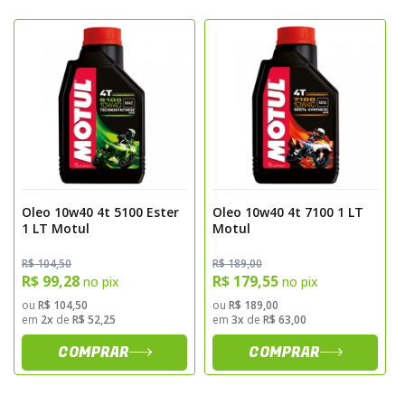
- Compatível com embreagens úmidas e
sistemas de transmissão integrados
Sugestão de Aplicação
Indicado para motos 4 tempos, de uso
urbano ou esportivo. Aplicar conforme o
manual do fabricante, respeitando os
intervalos de troca recomendados. Ideal
para modelos que exigem lubrificação
Oleo 10w40 4t 5100 Ester
Oleo 10w40 4t 7100 1 LT
1 LT Motul
Motul
confiável e desempenho constante em
qualquer condição.
R$ 104,50
R$ 189,00
Informações Adicionais
R$ 99,28
R$ 179,55
no pix
no pix
ou
R$ 104,50
ou
R$ 189,00
em
2x
de
R$ 52,25
em
3x
de
R$ 63,00
Volume: 1 litro
Tipo: Óleo semi-sintético 4T
COMPRAR
COMPRAR
Aplicação: Motores de motocicletas 4
tempos, compatível com embreagens