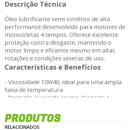
Descrição Técnica
Óleo lubrificante semi-sintético de alta
performance desenvolvido para motores de
motocicletas 4 tempos. Oferece excelente
proteção contra desgaste, mantendo o
motor limpo e eficiente mesmo em altas
rotações e condições severas de uso.
Características e Benefícios
- Viscosidade 10W40, ideal para uma ampla
faixa de temperatura
- Proteção avançada contra desgaste e
depósitos
- Estabilidade térmica e oxidativa superior
PRODUTOS
- Ajuda a reduzir o consumo de óleo e
RELACIONADOS
prolonga a vida útil do motor