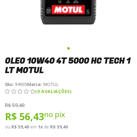
OLEO 10W40 4T 5000 HC TECH 1
LT MOTUL
Sku:
94905
Marca:
MOTUL
(0 AVALIAÇÕES)
R$ 59,40
no pix
R$ 56,43
ou
R$ 59,40
em
1x
de
R$ 59,40