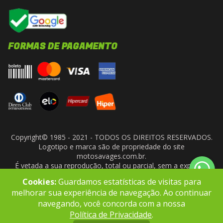
FORMAS DE PAGAMENTO
Copyright© 1985 - 2021 - TODOS OS DIREITOS RESERVADOS.
Logotipo e marca são de propriedade do site
motosavages.com.br.
É vetada a sua reprodução, total ou parcial, sem a expressa
autorização da administradora do site. ARF MOTO CENTER LTDA
Cookies:
Guardamos estatísticas de visitas para
- CNPJ: 10.927.924/0001-91
melhorar sua experiência de navegação. Ao continuar
navegando, você concorda com a nossa
Política de Privacidade
.