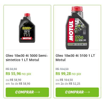
- Mantém a limpeza de engrenagens e
rolamentos
- Excelente estabilidade térmica e
resistência à oxidação
- Reduz ruídos e proporciona trocas de
marcha mais suaves
- Compatível com sistemas que
compartilham lubrificação com embreagem
úmida
Oleo 10w30 4t 5000 Semi-
Oleo 10w30 4t 5100 1 LT
Sugestão de Aplicação
sintetico 1 LT Motul
Motul
R$ 58,90
R$ 104,50
Indicado para transmissões manuais de
R$ 55,96
R$ 99,28
no pix
no pix
motocicletas de 4 tempos, inclusive
ou
R$ 58,90
ou
R$ 104,50
modelos com embreagem úmida.
em
1x
de
R$ 58,90
em
2x
de
R$ 52,25
Recomendado para uso diário, esportivo ou
COMPRAR
COMPRAR
em longas viagens, garantindo
desempenho constante e prolongando a