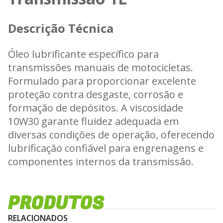
Descrição Técnica
Óleo lubrificante específico para
transmissões manuais de motocicletas.
Formulado para proporcionar excelente
proteção contra desgaste, corrosão e
formação de depósitos. A viscosidade
10W30 garante fluidez adequada em
diversas condições de operação, oferecendo
lubrificação confiável para engrenagens e
componentes internos da transmissão.
Características e Benefícios
PRODUTOS
- Proteção contra desgaste e atrito em
transmissões de motocicletas
RELACIONADOS