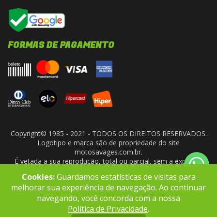
FORMAS DE PAGAMENTO
Copyright© 1985 - 2021 - TODOS OS DIREITOS RESERVADOS.
Logotipo e marca são de propriedade do site
motosavages.com.br.
É vetada a sua reprodução, total ou parcial, sem a expressa
autorização da administradora do site. ARF MOTO CENTER LTDA
Cookies:
Guardamos estatísticas de visitas para
- CNPJ: 10.927.924/0001-91
melhorar sua experiência de navegação. Ao continuar
navegando, você concorda com a nossa
Política de Privacidade
.