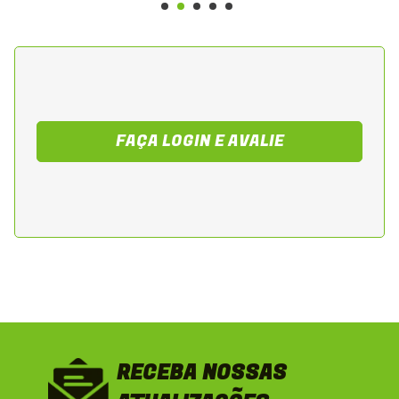
vida útil da transmissão.
Informações Adicionais
Volume: 1 litro
Tipo: Lubrificante para transmissão 4T
Viscosidade: 10W30 SAE
FAÇA LOGIN E AVALIE
Troca recomendada conforme manual do
fabricante, geralmente a cada 5.000 km ou
6 meses, dependendo do tipo de uso.
RECEBA NOSSAS