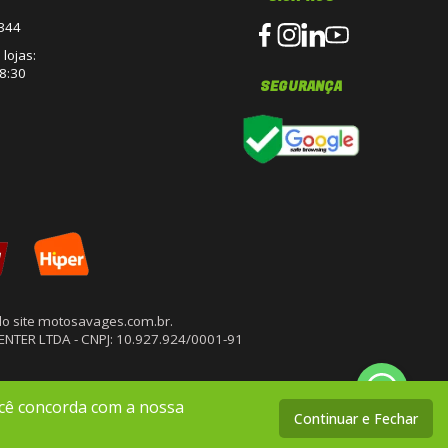
3344
lojas:
8:30
SEGURANÇA
o site motosavages.com.br.
CENTER LTDA - CNPJ: 10.927.924/0001-91
ocê concorda com a nossa
Continuar e Fechar