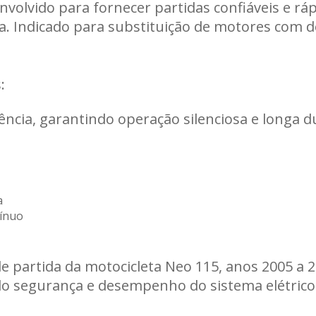
volvido para fornecer partidas confiáveis e 
eta. Indicado para substituição de motores com d
Carregando informações de estoque...
:
ência, garantindo operação silenciosa e longa d
a
tínuo
 partida da motocicleta Neo 115, anos 2005 a 20
ndo segurança e desempenho do sistema elétrico