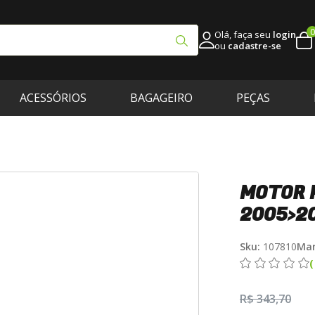
0
Olá, faça seu
login
ou
cadastre-se
ACESSÓRIOS
BAGAGEIRO
PEÇAS
MOTOR P
2005>2
Sku:
107810
Mar
R$ 343,70