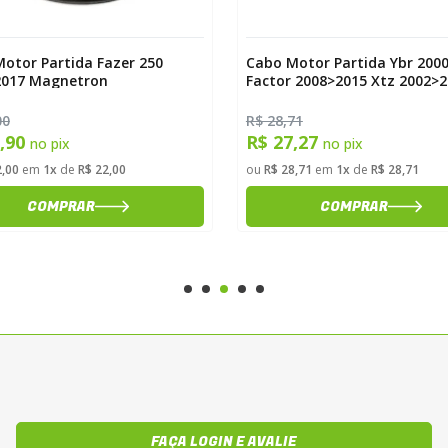
otor Partida Fazer 250
Cabo Motor Partida Ybr 200
2017 Magnetron
Factor 2008>2015 Xtz 2002>
Magnetron
00
R$ 28,71
0,90
R$ 27,27
no pix
no pix
2,00
em
1x
de
R$ 22,00
ou
R$ 28,71
em
1x
de
R$ 28,71
COMPRAR
COMPRAR
FAÇA LOGIN E AVALIE