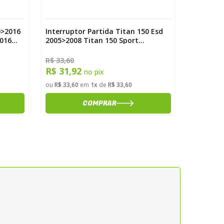
0>2016
Interruptor Partida Titan 150 Esd
Cabo Mot
2016
2005>2008 Titan 150 Sport
2016>201
2005>2008 Magnetron
R$ 33,60
R$ 31,00
R$ 31,92
R$ 29,
no pix
ou
R$ 33,60
em
1x
de
R$ 33,60
ou
R$ 31,0
COMPRAR