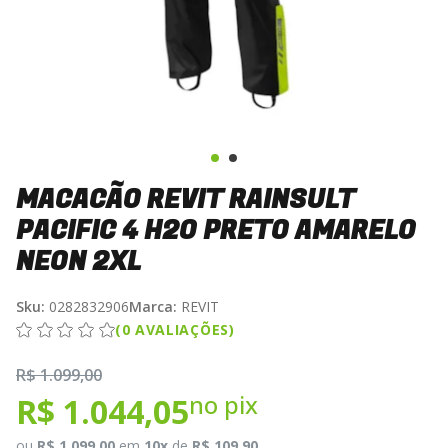
MACACÃO REVIT RAINSULT
PACIFIC 4 H2O PRETO AMARELO
NEON 2XL
Sku:
0282832906
Marca:
REVIT
(0 AVALIAÇÕES)
R$ 1.099,00
no pix
R$ 1.044,05
ou
R$ 1.099,00
em
10x
de
R$ 109,90