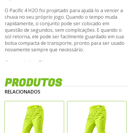
O Pacific 4 H2O foi projetado para ajudá-lo a vencer a
chuva no seu próprio jogo. Quando o tempo muda
rapidamente, o conjunto pode ser colocado em
questão de segundos, sem complicações. E quando o
sol retorna, ele pode ser facilmente guardado em sua
bolsa compacta de transporte, pronto para ser usado
novamente sempre que necessário.
Características Técnicas:
Zíper diagonal: Abertura prática e rápida para vestir e
PRODUTOS
retirar o conjunto com facilidade.
Ajustabilidade total: Punhos, braços, cintura e pernas
RELACIONADOS
podem ser ajustados para garantir um ajuste seguro e
personalizado, com elásticos que asseguram proteção
adicional contra a água.
Bolsa de transporte compacta: A própria bolsa
integrada permite que o conjunto seja armazenado de
forma compacta e conveniente quando não estiver em