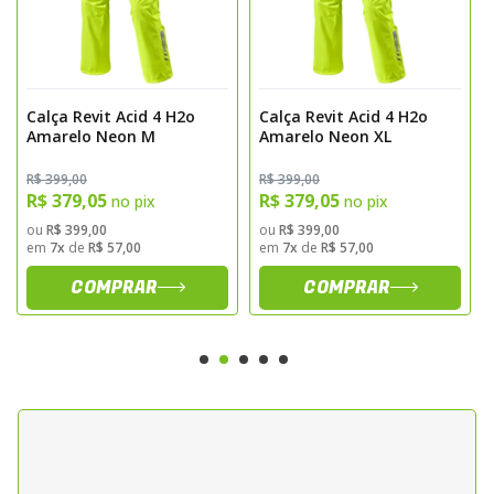
uso.
Materiais e Durabilidade:
Construção robusta: Feito para resistir a condições
Calça Revit Acid 4 H2o
Calça Revit Acid 4 H2o
climáticas adversas, com materiais que garantem
Amarelo Neon M
Amarelo Neon XL
durabilidade e resistência.
Resistência à água: Materiais leves e altamente
R$ 399,00
R$ 399,00
impermeáveis, mantendo você seco mesmo durante
R$ 379,05
R$ 379,05
no pix
no pix
chuvas fortes.
ou
R$ 399,00
ou
R$ 399,00
Design compacto: Facilita o armazenamento e
em
7x
de
R$ 57,00
em
7x
de
R$ 57,00
transporte, tornando o Pacific 4 H2O ideal para manter
COMPRAR
COMPRAR
na moto ou na mochila.