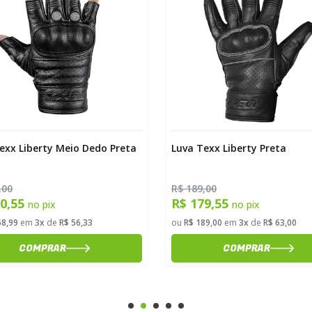
exx Liberty Meio Dedo Preta
Luva Texx Liberty Preta
,00
R$ 189,00
60,55
R$ 179,55
no pix
no pix
68,99
em
3x
de
R$ 56,33
ou
R$ 189,00
em
3x
de
R$ 63,00
COMPRAR
COMPRAR