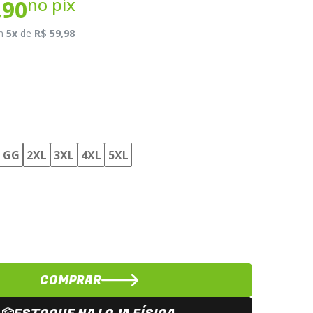
no pix
,90
m
5x
de
R$ 59,98
GG
2XL
3XL
4XL
5XL
COMPRAR