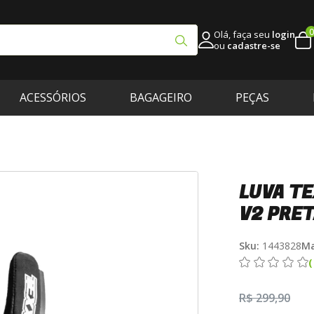
0
Olá, faça seu
login
ou
cadastre-se
ACESSÓRIOS
BAGAGEIRO
PEÇAS
LUVA T
V2 PRE
Sku:
1443828
Ma
R$ 299,90