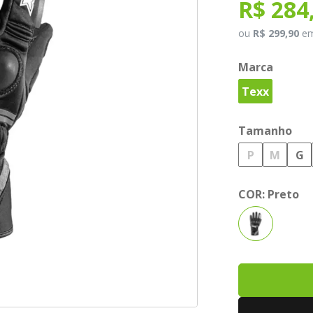
R$ 284
ou
R$ 299,90
e
Marca
Texx
Tamanho
P
M
G
COR:
Preto