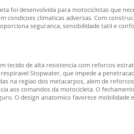
eta foi desenvolvida para motociclistas que ne
Carregando informações de estoque...
em condicoes climaticas adversas. Com constru
oporciona seguranca, sensibilidade tatil e con
m tecido de alta resistencia com reforcos estra
spiravel Stopwater, que impede a penetracao d
gidas na regiao dos metacarpos, alem de reforc
ncia aos comandos da motocicleta. O fechamento
guro. O design anatomico favorece mobilidade 