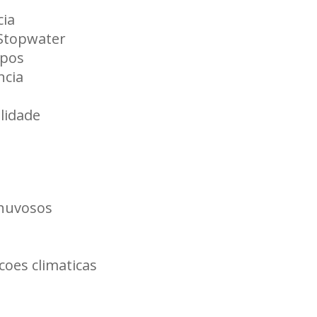
cia
Stopwater
rpos
ncia
lidade
chuvosos
coes climaticas