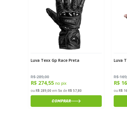
ater V3
Luva Texx Gp Race Preta
Luva T
R$ 289,00
R$ 169
R$ 274,55
R$ 1
no pix
ou
R$ 289,00
em
5x
de
R$ 57,80
ou
R$ 1
COMPRAR