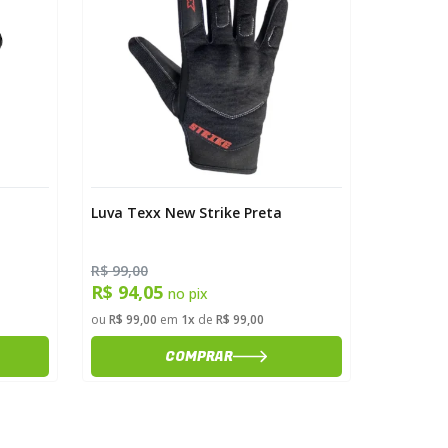
Luva Texx New Strike Preta
Luva Tex
Preta
R$ 99,00
R$ 259,0
R$ 94,05
R$ 246
no pix
ou
R$ 99,00
em
1x
de
R$ 99,00
ou
R$ 259,
COMPRAR