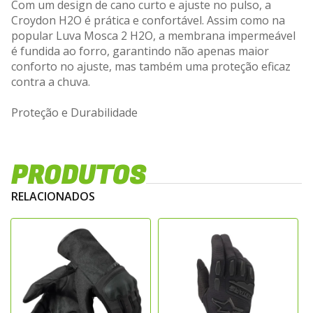
Com um design de cano curto e ajuste no pulso, a
Croydon H2O é prática e confortável. Assim como na
popular Luva Mosca 2 H2O, a membrana impermeável
é fundida ao forro, garantindo não apenas maior
conforto no ajuste, mas também uma proteção eficaz
contra a chuva.
Proteção e Durabilidade
Construída com materiais têxteis softshell e
certificados pela CE, a Luva Croydon H2O é resistente e
PRODUTOS
confiável. A combinação de poliéster 600D no corpo
principal, softshell 3L na parte de trás da mão e
RELACIONADOS
microfibra na ponta dos dedos oferece excelente
durabilidade, além de sensibilidade para o controle
perfeito da moto. O veludo cotelê nas áreas de maior
contato garante um toque suave e confortável, sem
comprometer a resistência.
Visibilidade e Segurança