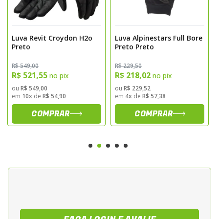
Pensando na segurança do motociclista, a Croydon
H2O vem equipada com detalhes refletivos nos dedos,
garantindo visibilidade mesmo em condições de pouca
Luva Revit Croydon H2o
Luva Alpinestars Full Bore
luz ou visibilidade reduzida.
Preto
Preto Preto
R$ 549,00
R$ 229,50
R$ 521,55
R$ 218,02
no pix
no pix
ou
R$ 549,00
ou
R$ 229,52
em
10x
de
R$ 54,90
em
4x
de
R$ 57,38
COMPRAR
COMPRAR