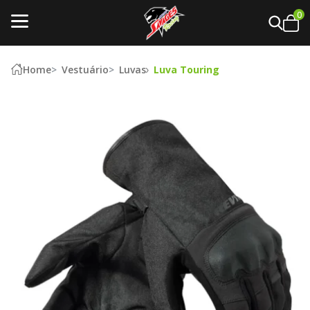
0
Home
Vestuário
Luvas
Luva Touring