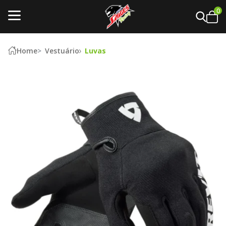
0
Home
Vestuário
Luvas