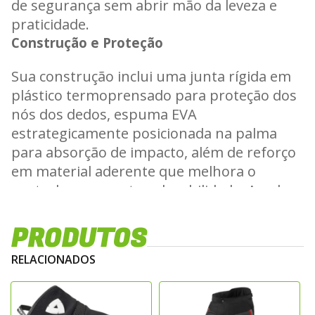
de segurança sem abrir mão da leveza e
praticidade.
Construção e Proteção
Sua construção inclui uma junta rígida em
plástico termoprensado para proteção dos
nós dos dedos, espuma EVA
estrategicamente posicionada na palma
para absorção de impacto, além de reforço
em material aderente que melhora o
controle e aumenta a durabilidade. A palma
em microfibra oferece ótima pegada e
precisão nos comandos, mesmo em
PRODUTOS
trajetos urbanos intensos.
RELACIONADOS
Conforto e Ventilação
Ideal para os dias quentes, a Access é uma