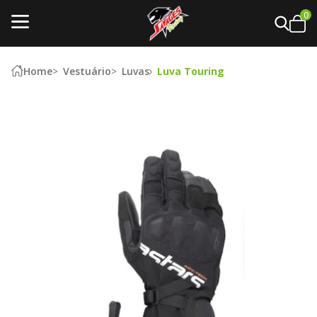
0
Home
Vestuário
Luvas
Luva Touring