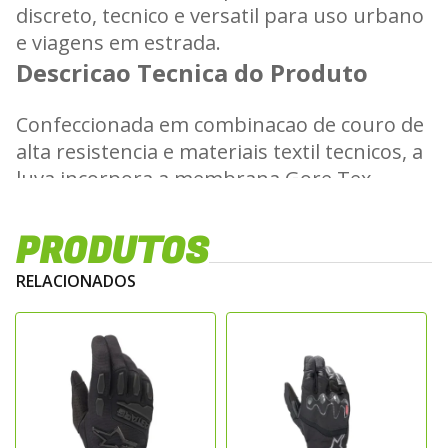
discreto, tecnico e versatil para uso urbano
e viagens em estrada.
Descricao Tecnica do Produto
Confeccionada em combinacao de couro de
alta resistencia e materiais textil tecnicos, a
luva incorpora a membrana Gore Tex
impermeavel e altamente respiravel,
assegurando protecao total contra agua e
PRODUTOS
vento sem comprometer o conforto
RELACIONADOS
interno. Possui protecoes no dorso,
reforcos estrategicos na palma e nos
dedos, alem de construcao ergonomica que
garante ajuste preciso, mobilidade e
controle durante a pilotagem.
Principais Caracteristicas