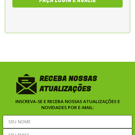
FAÇA LOGIN E AVALIE
Sugestao de Aplicacao
Indicada para motociclistas que realizam
deslocamentos urbanos, viagens de media
e longa distancia e conducoes sob
condicoes climaticas adversas, como chuva,
vento e baixas temperaturas. Recomendada
para motos touring, adventure, trail e
street de media e alta cilindrada,
oferecendo elevado nivel de
RECEBA NOSSAS
impermeabilidade, conforto termico e
ATUALIZAÇÕES
seguranca durante a pilotagem.
INSCREVA-SE E RECEBA NOSSAS ATUALIZAÇÕES E
NOVIDADES POR E-MAIL: