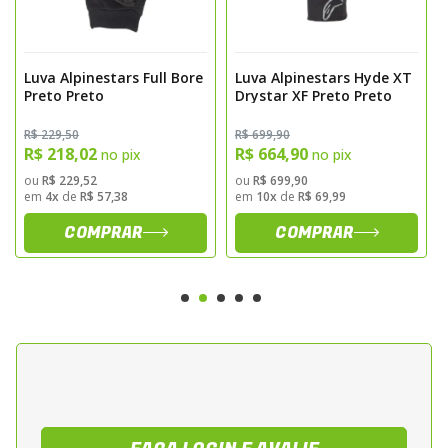
Construcao em couro premium combinado
com tecido textil tecnico
Membrana Gore Tex impermeavel e
Luva Alpinestars Full Bore
Luva Alpinestars Hyde XT
Preto Preto
Drystar XF Preto Preto
respiravel
Protecao integrada no dorso da mao
R$ 229,50
R$ 699,90
Reforcos estrategicos na palma e nos dedos
R$ 218,02
R$ 664,90
no pix
no pix
para maior resistencia a abrasao
ou
R$ 229,52
ou
R$ 699,90
em
4x
de
R$ 57,38
em
10x
de
R$ 69,99
Design ergonomico para conforto em uso
COMPRAR
COMPRAR
prolongado
Insercoes flexiveis para maior mobilidade
Fechamento em velcro no punho para
ajuste seguro
Excelente isolamento contra vento e
umidade
Certificacao conforme normas de
seguranca vigentes