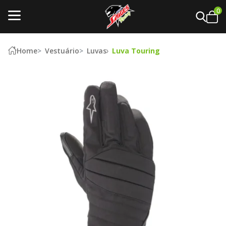
0
Home
Vestuário
Luvas
Luva Touring