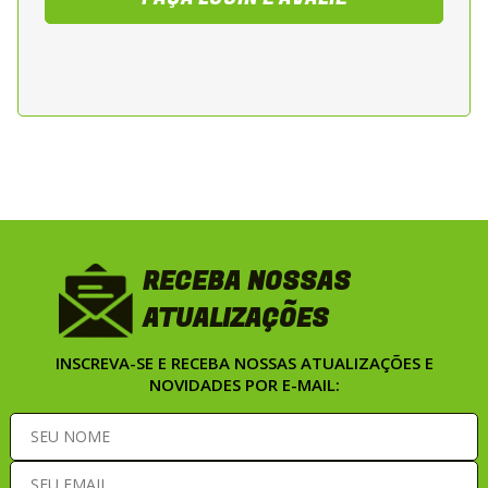
Certificacao conforme normas de
seguranca vigentes
Sugestao de Aplicacao
Indicada para motociclistas que praticam
pilotagem esportiva, uso urbano intensivo
e viagens em estrada sob condicoes
climaticas variaveis, incluindo chuva e
temperaturas amenas. Recomendada para
motos esportivas, naked e street de media
RECEBA NOSSAS
e alta cilindrada, oferecendo elevado nivel
ATUALIZAÇÕES
de protecao, impermeabilidade e conforto
durante a pilotagem.
INSCREVA-SE E RECEBA NOSSAS ATUALIZAÇÕES E
NOVIDADES POR E-MAIL: