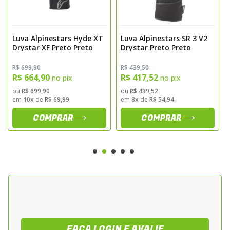
Modelagem feminina para melhor ajuste
anatomico
Luva Alpinestars Hyde XT
Luva Alpinestars SR 3 V2
Drystar XF Preto Preto
Drystar Preto Preto
Construcao em couro premium com
reforcos em material textil
R$ 699,90
R$ 439,50
Membrana Drystar impermeavel e
R$ 664,90
R$ 417,52
no pix
no pix
respiravel
ou
R$ 699,90
ou
R$ 439,52
em
10x
de
R$ 69,99
em
8x
de
R$ 54,94
Protetor rigido no dorso da mao
COMPRAR
COMPRAR
Reforcos estrategicos na palma e nos dedos
para maior resistencia a abrasao
Design ergonomico pre curvado para
melhor ajuste
Insercoes elasticas para maior mobilidade
Fechamento em velcro no punho para
ajuste seguro
Excelente tato e controle dos comandos
FAÇA LOGIN E AVALIE