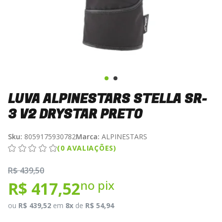
LUVA ALPINESTARS STELLA SR-
3 V2 DRYSTAR PRETO
Sku:
8059175930782
Marca:
ALPINESTARS
(0 AVALIAÇÕES)
R$ 439,50
no pix
R$ 417,52
ou
R$ 439,52
em
8x
de
R$ 54,94