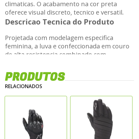
climaticas. O acabamento na cor preta
oferece visual discreto, tecnico e versatil.
Descricao Tecnica do Produto
Projetada com modelagem especifica
feminina, a luva e confeccionada em couro
de alta resistencia combinado com
materiais textil estrategicos. Incorpora a
membrana Drystar impermeavel e
PRODUTOS
respiravel, garantindo protecao contra
RELACIONADOS
agua e vento sem comprometer o conforto
interno. Possui protetor rigido no dorso,
reforcos na palma e nos dedos, alem de
construcao ergonomica pre curvada que
assegura ajuste preciso, mobilidade e
controle durante a pilotagem.
Principais Caracteristicas