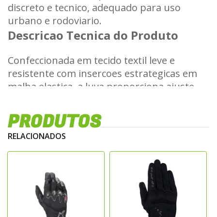
discreto e tecnico, adequado para uso
urbano e rodoviario.
Descricao Tecnica do Produto
Confeccionada em tecido textil leve e
resistente com insercoes estrategicas em
malha elastica, a luva proporciona ajuste
ergonomico e alta mobilidade. Possui
protecao rigida no dorso, reforcos na
PRODUTOS
palma e nos dedos para maior resistencia a
RELACIONADOS
abrasao, alem de construcao focada em
baixo peso e excelente tato nos comandos.
Principais Caracteristicas
Construcao em tecido textil leve e
resistente
Protetor rigido no dorso da mao