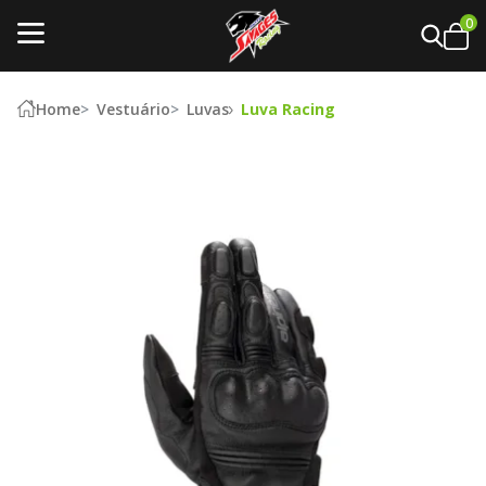
0
Home
Vestuário
Luvas
Luva Racing