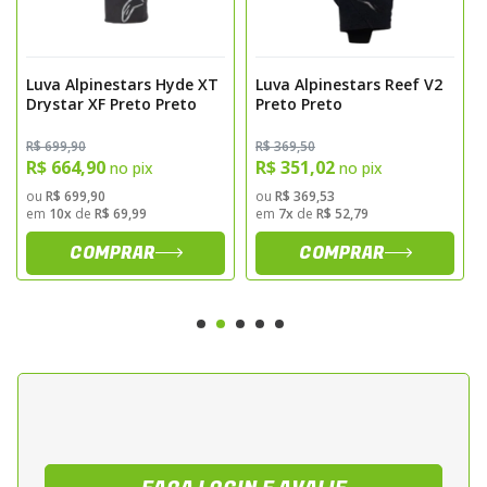
Reforcos na palma e nos dedos para maior
resistencia a abrasao
Design ergonomico para melhor ajuste e
Luva Alpinestars Hyde XT
Luva Alpinestars Reef V2
Drystar XF Preto Preto
Preto Preto
mobilidade
Insercoes elasticas para maior conforto
R$ 699,90
R$ 369,50
durante a pilotagem
R$ 664,90
R$ 351,02
no pix
no pix
Fechamento em velcro no punho para
ou
R$ 699,90
ou
R$ 369,53
em
10x
de
R$ 69,99
em
7x
de
R$ 52,79
ajuste seguro
COMPRAR
COMPRAR
Alta sensibilidade nos comandos
Certificacao conforme normas de
seguranca vigentes
Sugestao de Aplicacao
Indicada para motociclistas que utilizam a
motocicleta em deslocamentos urbanos,
uso diario e pilotagem esportiva moderada.
Recomendada para motos street, naked e