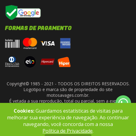
FORMAS DE PAGAMENTO
Copyright© 1985 - 2021 - TODOS OS DIREITOS RESERVADOS.
Logotipo e marca são de propriedade do site
motosavages.com.br.
É vetada a sua reprodução, total ou parcial, sem a expressa
autorização da administradora do site. ARF MOTO CENTER LTDA
Cookies:
Guardamos estatísticas de visitas para
- CNPJ: 10.927.924/0001-91
melhorar sua experiência de navegação. Ao continuar
navegando, você concorda com a nossa
Política de Privacidade
.