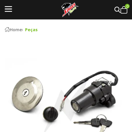
0
Home
Peças