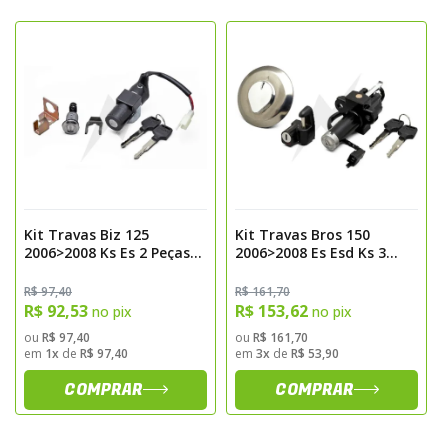
integridade do sistema de travamento e
confiabilidade no uso diário.
Benefícios
- Kit completo com 3 peças
- Material resistente e durável
- Instalação prática e rápida
- Maior segurança no sistema de
travamento
Kit Travas Biz 125
Kit Travas Bros 150
2006>2008 Ks Es 2 Peças
2006>2008 Es Esd Ks 3
Magnetron
Peças Magnetron
R$ 97,40
R$ 161,70
R$ 92,53
R$ 153,62
no pix
no pix
ou
R$ 97,40
ou
R$ 161,70
em
1x
de
R$ 97,40
em
3x
de
R$ 53,90
COMPRAR
COMPRAR