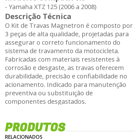
- Yamaha XTZ 125 (2006 a 2008)
Descrição Técnica
O Kit de Travas Magnetron é composto por
3 peças de alta qualidade, projetadas para
assegurar o correto funcionamento do
sistema de travamento da motocicleta.
Fabricadas com materiais resistentes à
corrosão e desgaste, as travas oferecem
durabilidade, precisão e confiabilidade no
acionamento. Indicado para manutenção
preventiva ou substituição de
componentes desgastados.
Aplicações
Compatível com motocicletas Yamaha XTZ
PRODUTOS
125 dentro do período especificado. As
peças proporcionam maior segurança,
RELACIONADOS