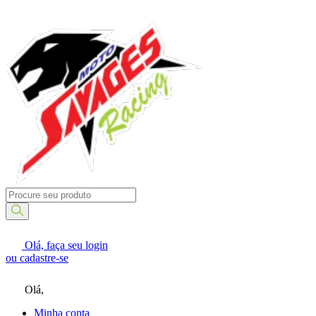
Olá, faça seu
login
ou
cadastre-se
Olá,
Minha conta