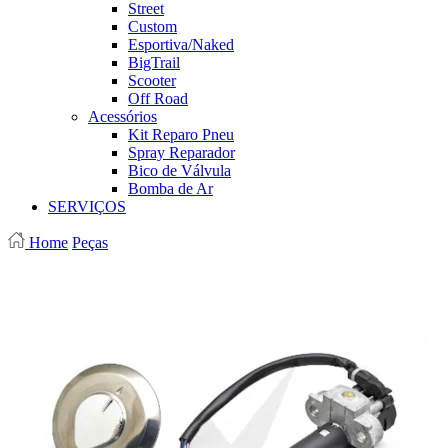
Street
Custom
Esportiva/Naked
BigTrail
Scooter
Off Road
Acessórios
Kit Reparo Pneu
Spray Reparador
Bico de Válvula
Bomba de Ar
SERVIÇOS
Home
Peças