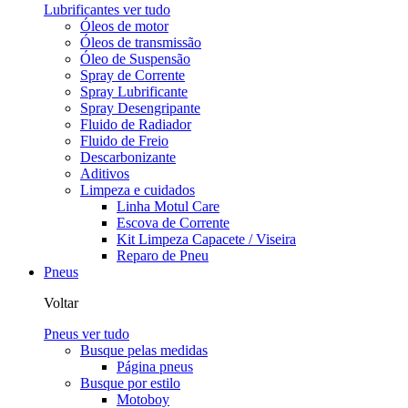
Lubrificantes
ver tudo
Óleos de motor
Óleos de transmissão
Óleo de Suspensão
Spray de Corrente
Spray Lubrificante
Spray Desengripante
Fluido de Radiador
Fluido de Freio
Descarbonizante
Aditivos
Limpeza e cuidados
Linha Motul Care
Escova de Corrente
Kit Limpeza Capacete / Viseira
Reparo de Pneu
Pneus
Voltar
Pneus
ver tudo
Busque pelas medidas
Página pneus
Busque por estilo
Motoboy