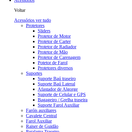
Acessórios
Voltar
Acessórios
ver tudo
Protetores
Sliders
Protetor de Motor
Protetor de Carter
Protetor de Radiador
Protetor de Mão
Protetor de Carenagem
Potetor de Farol
Protetores diversos
Suportes
Suporte Baú traseiro
Suporte Baú Lateral
Afastador de Algorge
Suporte de Celular e GPS
Bagageiro / Grelha traseira
Suporte Farol Auxiliar
Faróis auxiliares
Cavalete Central
Farol Auxiliar
Raiser de Guidão
Paralama Traseiro