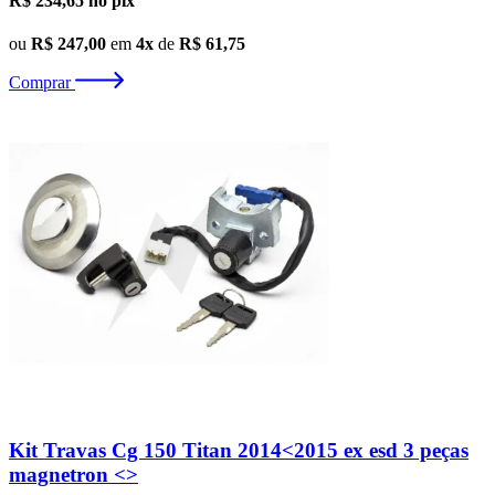
R$ 234,65
no pix
ou
R$ 247,00
em
4x
de
R$ 61,75
Comprar
Kit Travas Cg 150 Titan 2014<2015 ex esd 3 peças
magnetron <>