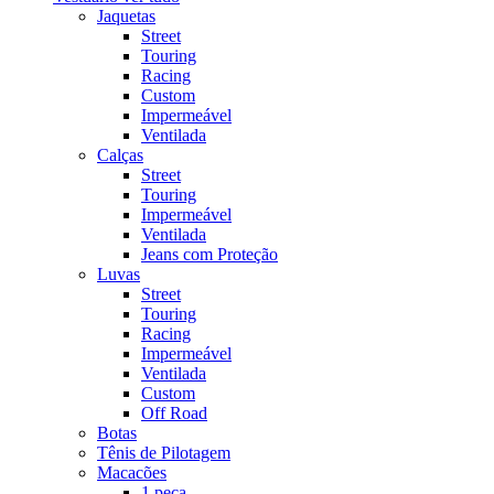
Jaquetas
Street
Touring
Racing
Custom
Impermeável
Ventilada
Calças
Street
Touring
Impermeável
Ventilada
Jeans com Proteção
Luvas
Street
Touring
Racing
Impermeável
Ventilada
Custom
Off Road
Botas
Tênis de Pilotagem
Macacões
1 peça