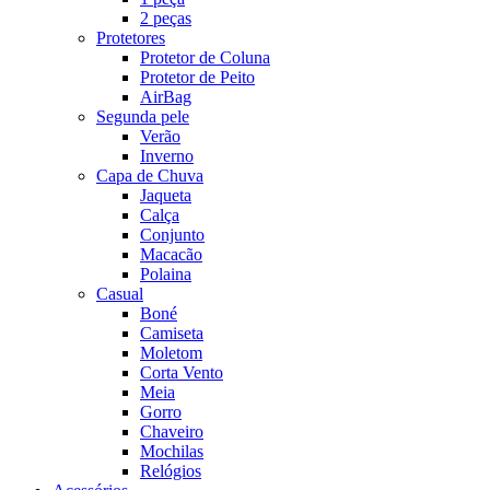
2 peças
Protetores
Protetor de Coluna
Protetor de Peito
AirBag
Segunda pele
Verão
Inverno
Capa de Chuva
Jaqueta
Calça
Conjunto
Macacão
Polaina
Casual
Boné
Camiseta
Moletom
Corta Vento
Meia
Gorro
Chaveiro
Mochilas
Relógios