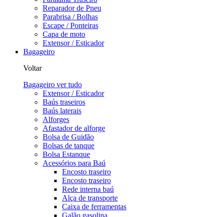
Reparador de Pneu
Parabrisa / Bolhas
Escape / Ponteiras
Capa de moto
Extensor / Esticador
Bagageiro
Voltar
Bagageiro
ver tudo
Extensor / Esticador
Baús traseiros
Baús laterais
Alforges
Afastador de alforge
Bolsa de Guidão
Bolsas de tanque
Bolsa Estanque
Acessórios para Baú
Encosto traseiro
Encosto traseiro
Rede interna baú
Alça de transporte
Caixa de ferramentas
Galão gasolina