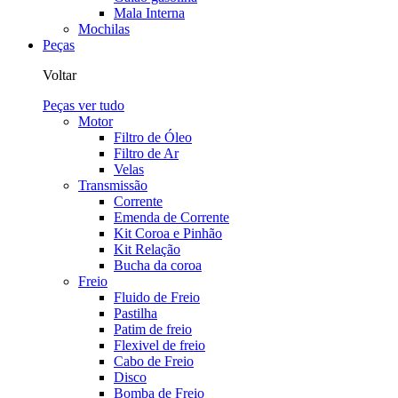
Mala Interna
Mochilas
Peças
Voltar
Peças
ver tudo
Motor
Filtro de Óleo
Filtro de Ar
Velas
Transmissão
Corrente
Emenda de Corrente
Kit Coroa e Pinhão
Kit Relação
Bucha da coroa
Freio
Fluido de Freio
Pastilha
Patim de freio
Flexivel de freio
Cabo de Freio
Disco
Bomba de Freio