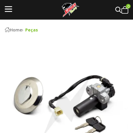
0
Home
Peças