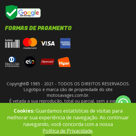
FORMAS DE PAGAMENTO
Copyright© 1985 - 2021 - TODOS OS DIREITOS RESERVADOS.
Logotipo e marca são de propriedade do site
motosavages.com.br.
É vetada a sua reprodução, total ou parcial, sem a expressa
autorização da administradora do site. ARF MOTO CENTER LTDA
Cookies:
Guardamos estatísticas de visitas para
- CNPJ: 10.927.924/0001-91
melhorar sua experiência de navegação. Ao continuar
navegando, você concorda com a nossa
Política de Privacidade
.