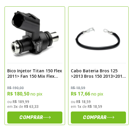
125 KS e ES dentro do período especificado.
As peças asseguram segurança e
integridade do sistema de travamento,
garantindo confiabilidade no uso diário e
proteção contra falhas mecânicas.
Benefícios
- Compatível com os modelos especificados
- Material resistente e durável
Bico Injetor Titan 150 Flex
Cabo Bateria Bros 125
- Instalação prática e rápida
2011> Fan 150 Mix Flex
>2013 Bros 150 2013>2014
- Maior segurança no sistema de
2011> Bros 150 2013> Bros
Negativo Magnetron
160 Magnetron
travamento
R$ 190,00
R$ 18,59
R$ 180,50
R$ 17,66
no pix
no pix
ou
R$ 189,99
ou
R$ 18,59
em
3x
de
R$ 63,33
em
1x
de
R$ 18,59
COMPRAR
COMPRAR