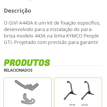
Descrição
O GIVI A443A é um kit de fixação específico,
desenvolvido para a instalação do para-
brisa modelo 443A na linha KYMCO People
GTi. Projetado com precisão para garantir
encaixe seguro e compatível, o kit permite
uma montagem estável sem necessidade
PRODUTOS
de modificações na motocicleta.
*Para-brisa 443A vendido separadamente.
RELACIONADOS