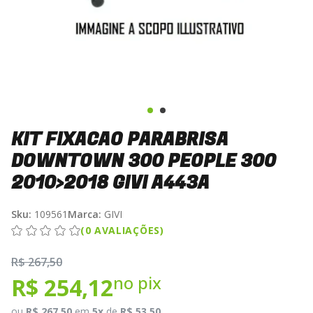
KIT FIXACAO PARABRISA
DOWNTOWN 300 PEOPLE 300
2010>2018 GIVI A443A
Sku:
109561
Marca:
GIVI
(0 AVALIAÇÕES)
R$ 267,50
no pix
R$ 254,12
ou
R$ 267,50
em
5x
de
R$ 53,50