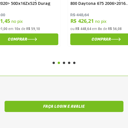
2020> 50Dx16Zx525 Durag
800 Daytona 675 2006>2016
47Dx16Zx525X116L Durag
,00
R$ 448,64
61,45
R$ 426,21
no pix
no pix
91,00
em
10x
de
R$ 59,10
ou
R$ 448,64
em
8x
de
R$ 56,08
COMPRAR
COMPRAR
FAÇA LOGIN E AVALIE