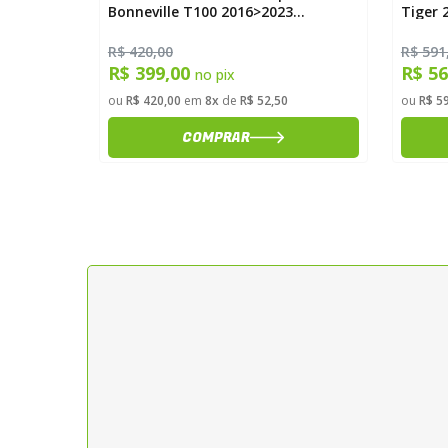
6Zx525
Bonneville T100 2016>2023
Tiger 
50Dx17Zx525 Durag
R$ 420,00
R$ 591
R$ 399,00
R$ 5
no pix
0
ou
R$ 420,00
em
8x
de
R$ 52,50
ou
R$ 5
COMPRAR