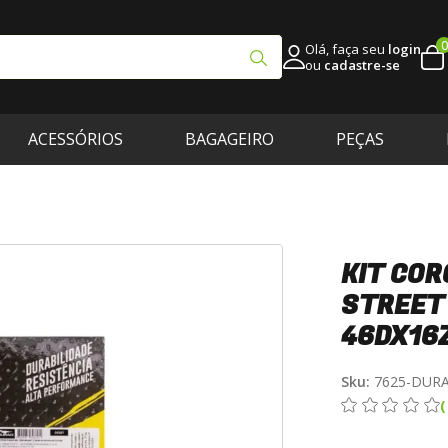
0
Olá, faça seu
login
ou
cadastre-se
ACESSÓRIOS
BAGAGEIRO
PEÇAS
o
KIT COR
STREET 
46DX16
Sku:
7625-DUR