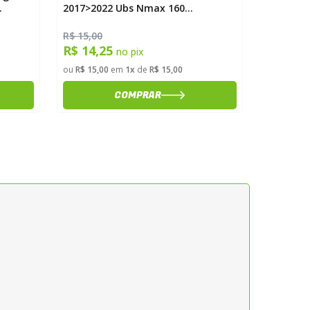
2017>2022 Ubs Nmax 160
Tiger Xc
2017>2022 Magnetron
Durag
R$ 15,00
R$ 606,0
R$ 14,25
R$ 575
no pix
ou
R$ 15,00
em
1x
de
R$ 15,00
ou
R$ 606,
COMPRAR