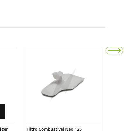
iger
Filtro Combustivel Neo 125
Kit Coro