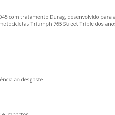
Carregando informações de estoque...
045 com tratamento Durag, desenvolvido para alt
 motocicletas Triumph 765 Street Triple dos an
ência ao desgaste
e
s e impactos