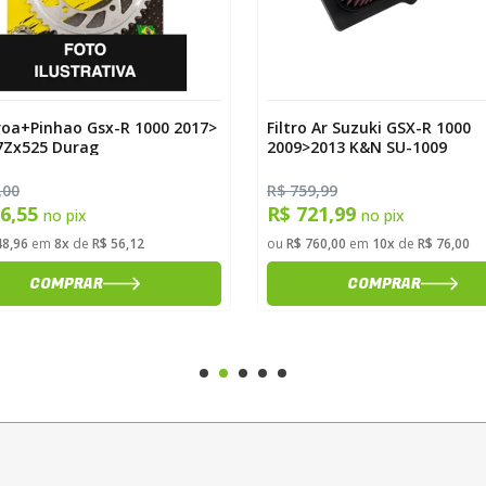
roa+Pinhao Gsx-R 1000 2017>
Filtro Ar Suzuki GSX-R 1000
7Zx525 Durag
2009>2013 K&N SU-1009
,00
R$ 759,99
26,55
R$ 721,99
no pix
no pix
48,96
em
8x
de
R$ 56,12
ou
R$ 760,00
em
10x
de
R$ 76,00
COMPRAR
COMPRAR