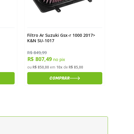
Filtro Ar Suzuki Gsx-r 1000 2017>
Kit Coro
K&N SU-1017
2007>200
R$ 849,99
R$ 459,0
R$ 807,49
R$ 436
no pix
ou
R$ 850,00
em
10x
de
R$ 85,00
ou
R$ 459,
COMPRAR