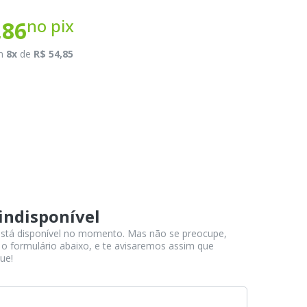
no pix
,86
m
8x
de
R$ 54,85
indisponível
stá disponível no momento. Mas não se preocupe,
 o formulário abaixo, e te avisaremos assim que
ue!