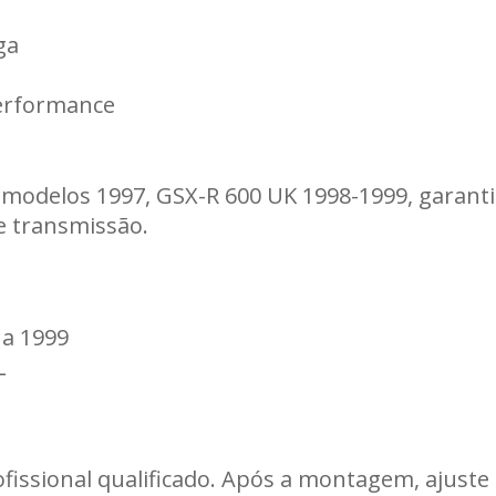
e
ga
performance
odelos 1997, GSX-R 600 UK 1998-1999, garantin
e transmissão.
 a 1999
L
rofissional qualificado. Após a montagem, ajust