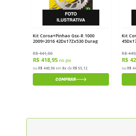
000
Kit Coroa+Pinhao Gsx-R 1000
Kit Co
urag
2009>2016 42Dx17Zx530 Durag
45Dx1
R$ 441,00
R$ 449
R$ 418,95
R$ 4
no pix
ou
R$ 440,96
em
8x
de
R$ 55,12
ou
R$ 4
COMPRAR