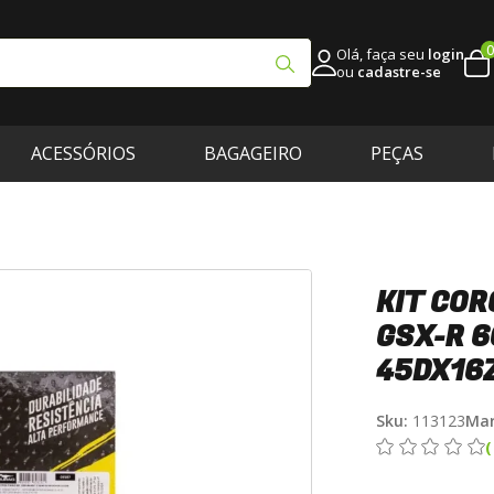
0
Olá, faça seu
login
ou
cadastre-se
ACESSÓRIOS
BAGAGEIRO
PEÇAS
o
KIT COR
GSX-R 6
45DX16
Sku:
113123
Mar