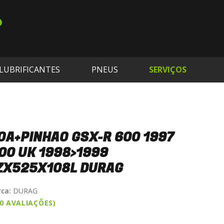
LUBRIFICANTES
PNEUS
SERVIÇOS
OA+PINHAO GSX-R 600 1997
00 UK 1998>1999
ZX525X108L DURAG
ca:
DURAG
(0 AVALIAÇÕES)