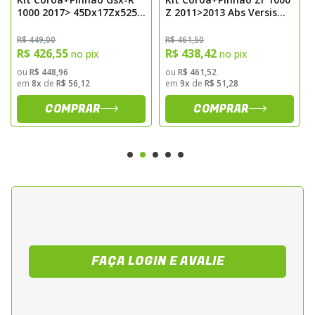
1000 2017> 45Dx17Zx525
Z 2011>2013 Abs Versis
Sugestão de Aplicação
Durag
1000 42Dx15Zx525 Durag
R$ 449,00
R$ 461,50
Recomendado para Suzuki GSX-R 1000,
R$ 426,55
R$ 438,42
no pix
no pix
modelos 2009 a 2016, garantindo eficiência
ou
R$ 448,96
ou
R$ 461,52
em
8x
de
R$ 56,12
em
9x
de
R$ 51,28
na transmissão e prolongando a vida útil da
corrente e engrenagens.
COMPRAR
COMPRAR
Compatibilidade
• Suzuki GSX-R 1000 – Modelos 2009 a 2016
• Medidas do kit: 42D x 17Z x 530
• Corrente compatível: 530
Observações
A instalação deve ser realizada por
FAÇA LOGIN E AVALIE
profissional qualificado. Após a montagem,
verificar alinhamento e tensão da corrente
para assegurar funcionamento ideal e