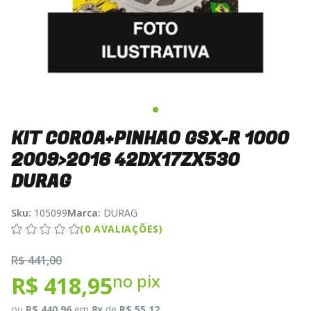
KIT COROA+PINHAO GSX-R 1000
2009>2016 42DX17ZX530
DURAG
Sku:
105099
Marca:
DURAG
(0 AVALIAÇÕES)
R$ 441,00
no pix
R$ 418,95
ou
R$ 440,96
em
8x
de
R$ 55,12