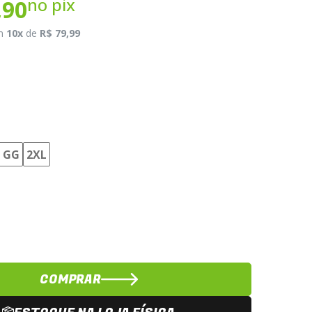
no pix
,90
m
10x
de
R$ 79,99
GG
2XL
COMPRAR