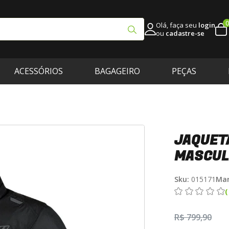
0
Olá, faça seu
login
ou
cadastre-se
ACESSÓRIOS
BAGAGEIRO
PEÇAS
JAQUET
MASCUL
Sku:
015171
Mar
R$ 799,90