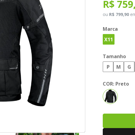
R$ 759
ou
R$ 799,90
e
Marca
X11
Tamanho
P
M
G
COR:
Preto