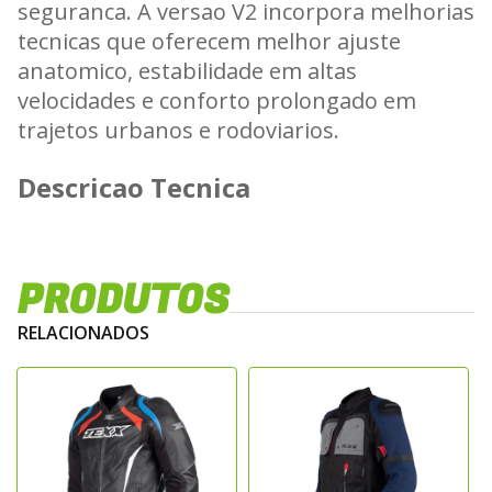
seguranca. A versao V2 incorpora melhorias
tecnicas que oferecem melhor ajuste
anatomico, estabilidade em altas
velocidades e conforto prolongado em
trajetos urbanos e rodoviarios.
Descricao Tecnica
Fabricada em tecido de alta resistencia
mecanica, a jaqueta apresenta reforcos
PRODUTOS
estrategicos em regioes com maior
exposicao a impacto e abrasao. Sua
RELACIONADOS
construcao foi planejada para garantir
durabilidade, integridade funcional e
desempenho consistente em diferentes
condicoes de pilotagem.