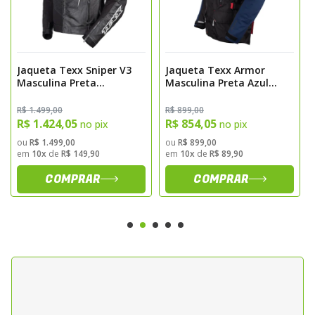
A modelagem masculina oferece corte
ergonomico que assegura ajuste preciso ao
corpo, distribuicao eficiente de esforcos e
liberdade de movimento. O acabamento
Jaqueta Texx Sniper V3
Jaqueta Texx Armor
nas cores preta e vermelha proporciona
Masculina Preta
Masculina Preta Azul
Vermelha Azul
Vermelha Cinza
visual esportivo, mantendo padrao tecnico
R$ 1.499,00
R$ 899,00
e funcionalidade elevada.
R$ 1.424,05
R$ 854,05
no pix
no pix
ou
R$ 1.499,00
ou
R$ 899,00
Especificacoes Tecnicas
em
10x
de
R$ 149,90
em
10x
de
R$ 89,90
COMPRAR
COMPRAR
Material Externo
Tecido de alta resistencia a abrasao e
desgaste mecanico, adequado para uso
urbano, rodoviario e viagens de media ou
longa distancia.