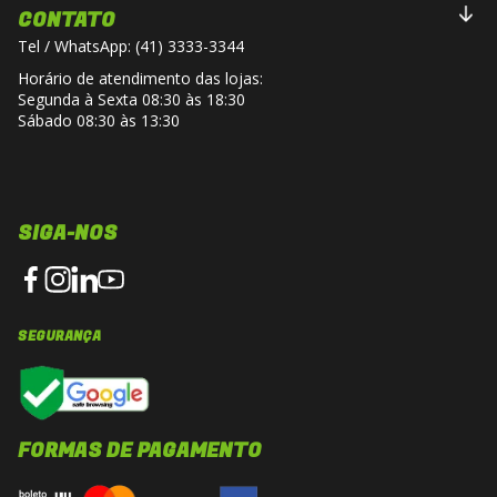
protecao e botas especificas para
CONTATO
motociclismo, ampliando o nivel de
Tel / WhatsApp: (41) 3333-3344
seguranca. Em condicoes climaticas frias ou
Horário de atendimento das lojas:
adversas, a jaqueta pode ser combinada
Segunda à Sexta 08:30 às 18:30
Sábado 08:30 às 13:30
com segunda pele termica para melhor
isolamento e conforto termico.
Adequada para motociclistas que buscam
SIGA-NOS
equilibrio entre protecao estrutural,
desempenho ergonomico e visual esportivo
para uso cotidiano ou viagens de media e
longa distancia.
SEGURANÇA
FORMAS DE PAGAMENTO