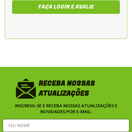
Modelagem Masculina
FAÇA LOGIN E AVALIE
Corte ergonomico que promove ajuste
eficiente ao corpo, proporcionando
conforto prolongado, estabilidade e
mobilidade em diferentes posturas de
conducao.
Sistema de Protecao
Estrutura reforcada para absorcao e
RECEBA NOSSAS
dissipacao de impacto em pontos
estrategicos, aumentando o nivel de
ATUALIZAÇÕES
seguranca do motociclista.
INSCREVA-SE E RECEBA NOSSAS ATUALIZAÇÕES E
NOVIDADES POR E-MAIL:
Fechamento e Ajustes
Ziper frontal reforcado com acionamento