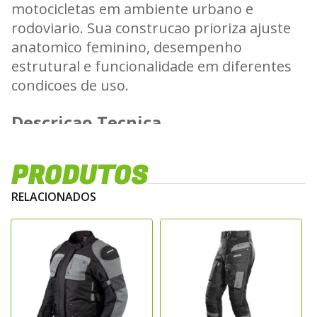
motocicletas em ambiente urbano e
rodoviario. Sua construcao prioriza ajuste
anatomico feminino, desempenho
estrutural e funcionalidade em diferentes
condicoes de uso.
Descricao Tecnica
Confeccionada em tecido de alta resistencia
PRODUTOS
mecanica, a jaqueta apresenta estrutura
reforcada nas areas de maior impacto,
RELACIONADOS
proporcionando maior durabilidade e
protecao contra abrasao. O design
anatomico feminino garante melhor ajuste
ao corpo, favorecendo conforto, mobilidade
e estabilidade durante a pilotagem.