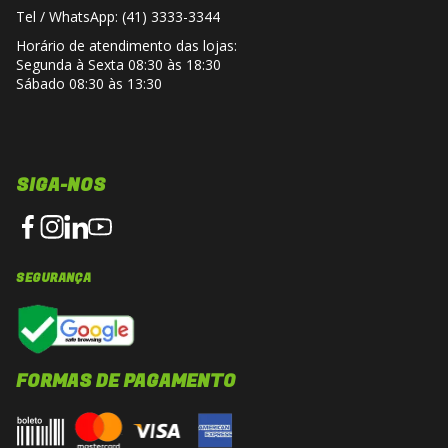
deslocamentos diarios, viagens e uso
Tel / WhatsApp: (41) 3333-3344
profissional que demandem protecao
Horário de atendimento das lojas:
adequada e apresentacao discreta e
Segunda à Sexta 08:30 às 18:30
funcional.
Sábado 08:30 às 13:30
SIGA-NOS
SEGURANÇA
FORMAS DE PAGAMENTO