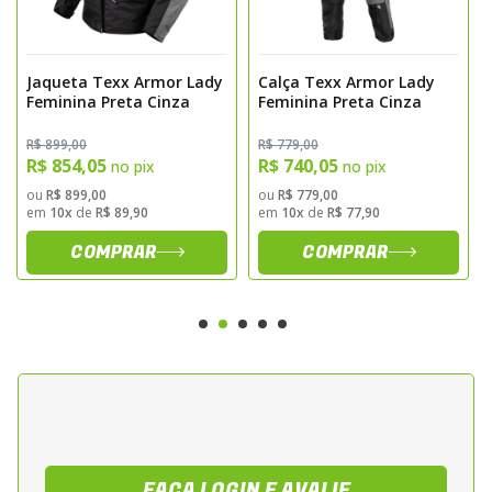
Conta com sistema de fechamento frontal
em ziper reforcado, alem de ajustes
estrategicos que permitem adaptacao ao
Jaqueta Texx Armor Lady
Calça Texx Armor Lady
biotipo da usuaria. A coloracao preta
Feminina Preta Cinza
Feminina Preta Cinza
proporciona versatilidade estetica e facil
R$ 899,00
R$ 779,00
combinacao com demais equipamentos de
R$ 854,05
R$ 740,05
no pix
no pix
protecao.
ou
R$ 899,00
ou
R$ 779,00
em
10x
de
R$ 89,90
em
10x
de
R$ 77,90
Especificacoes Tecnicas
COMPRAR
COMPRAR
Material Externo
Tecido resistente a abrasao com elevada
durabilidade e desempenho estrutural.
Modelagem
FAÇA LOGIN E AVALIE