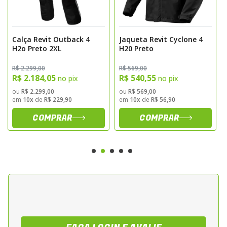
a temperatura com facilidade.
Abas e Zíperes Ajustáveis: Ajuste preciso no braço,
punho e cintura para maior conforto.
Calça Revit Outback 4
Jaqueta Revit Cyclone 4
Colarinho Flexisnap: Ajuste rápido da circunferência
H2o Preto 2XL
H20 Preto
para se adaptar ao clima e necessidades.
Detalhes Refletores: Aumenta sua visibilidade para
R$ 2.299,00
R$ 569,00
maior segurança em condições de baixa luminosidade.
R$ 2.184,05
R$ 540,55
no pix
no pix
Conexão para Protetores de Costas e Peito Opcionais:
ou
R$ 2.299,00
ou
R$ 569,00
Para um nível extra de proteção, quando necessário.
em
10x
de
R$ 229,90
em
10x
de
R$ 56,90
COMPRAR
COMPRAR
Materiais e Durabilidade:
Construção Robusta: Projetada para resistir às
condições mais exigentes do adventure riding.
Materiais de Alta Qualidade: Oferece a proteção
necessária sem sacrificar o conforto.
Reflexivos: Detalhes refletivos para maior visibilidade e
segurança durante viagens longas e em ambientes
com pouca luz.