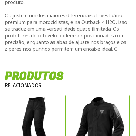
produto.
O ajuste é um dos maiores diferenciais do vestuário
premium para motociclistas, e na Outback 4 H2O, isso
se traduz em uma versatilidade quase ilimitada. Os
protetores de cotovelo podem ser posicionados com
precisão, enquanto as abas de ajuste nos braços e os
zíperes nos punhos permitem um encaixe ideal. O
ajuste da jaqueta é facilmente adaptável às suas
preferências, com cordões na barra e alças na cintura,
garantindo um ajuste firme ou mais solto conforme
PRODUTOS
necessário. E o colarinho Flexisnap torna o ajuste da
circunferência do pescoço mais rápido e fácil,
RELACIONADOS
permitindo que você adicione uma gola corta-vento ou
deixe a brisa entrar em dias mais quentes.
Características Técnicas:
Ajustabilidade Quase Ilimitada: Personalize o ajuste
para um conforto ideal em todas as condições.
Zíperes de Ventilação: Controle o fluxo de ar e gerencie