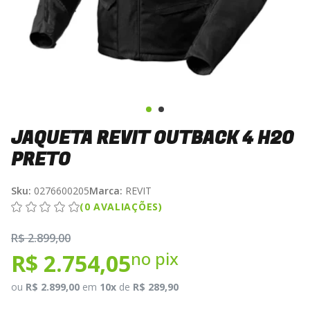
JAQUETA REVIT OUTBACK 4 H2O
PRETO
Sku:
0276600205
Marca:
REVIT
(0 AVALIAÇÕES)
R$ 2.899,00
no pix
R$ 2.754,05
ou
R$ 2.899,00
em
10x
de
R$ 289,90