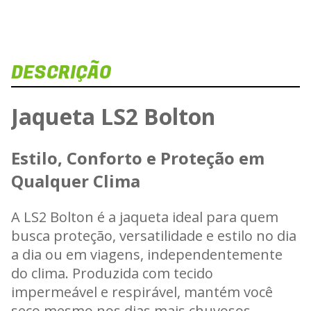
DESCRIÇÃO
Dis
Veja e
Jaqueta LS2 Bolton
J
Estilo, Conforto e Proteção em
Carregan
Qualquer Clima
A LS2 Bolton é a jaqueta ideal para quem
busca proteção, versatilidade e estilo no dia
a dia ou em viagens, independentemente
do clima. Produzida com tecido
impermeável e respirável, mantém você
seco mesmo nos dias mais chuvosos,