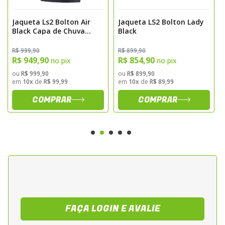
O capuz é removível e possui trava com
Jaqueta Ls2 Bolton Air
Jaqueta LS2 Bolton Lady
botão, que mantém a jaqueta firme ao
Black Capa de Chuva
Black
corpo durante a pilotagem, sem atrapalhar
Removível
os movimentos ou a visibilidade. Com visual
R$ 999,90
R$ 899,90
R$ 949,90
R$ 854,90
no pix
no pix
moderno e casual, é perfeita para uso
ou
R$ 999,90
ou
R$ 899,90
diário, especialmente nas estações de
em
10x
de
R$ 99,99
em
10x
de
R$ 89,99
outono e primavera.
COMPRAR
COMPRAR
Detalhes e Conforto
A jaqueta ainda conta com zíper frontal
impermeável, dois bolsos laterais, bolso no
peito e inserções refletivas que aumentam
sua visibilidade em ambientes com pouca
luz.
Conclusão
FAÇA LOGIN E AVALIE
Seja no trânsito urbano ou em passeios