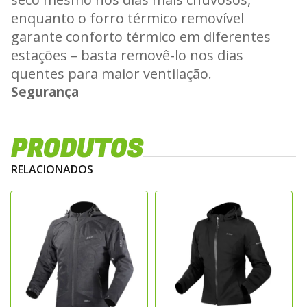
enquanto o forro térmico removível
garante conforto térmico em diferentes
estações – basta removê-lo nos dias
quentes para maior ventilação.
Segurança
Equipada com protetores CE removíveis nos
PRODUTOS
ombros e cotovelos (EN1621-1:2012 – Nível
1), oferece excelente proteção para uso
RELACIONADOS
urbano ou rodoviário, com ajuste de altura
nos cotovelos para melhor encaixe.
Também é compatível com protetor de
tórax LS2 CE e protetor de coluna LS2 851
Nível 2 (vendidos separadamente),
ampliando ainda mais o nível de segurança.
Design e Funcionalidade