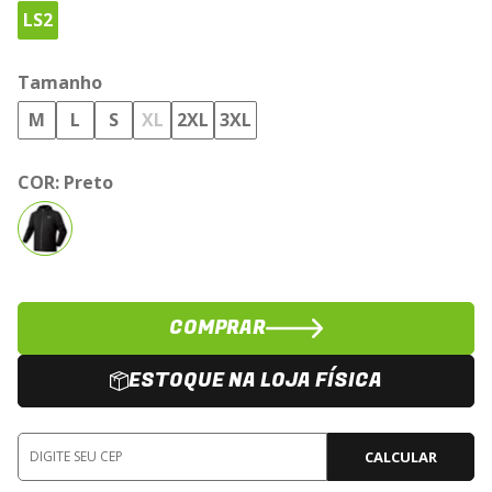
LS2
Tamanho
M
L
S
XL
2XL
3XL
COR:
Preto
COMPRAR
ESTOQUE NA LOJA FÍSICA
CALCULAR