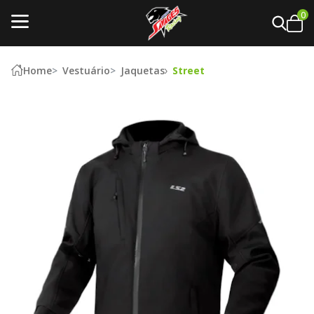
0
Home
Vestuário
Jaquetas
Street