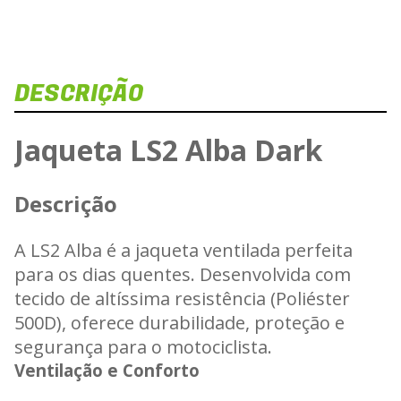
DESCRIÇÃO
Dis
Veja e
Jaqueta LS2 Alba Dark
J
Descrição
Carregan
A LS2 Alba é a jaqueta ventilada perfeita
para os dias quentes. Desenvolvida com
tecido de altíssima resistência (Poliéster
500D), oferece durabilidade, proteção e
segurança para o motociclista.
Ventilação e Conforto