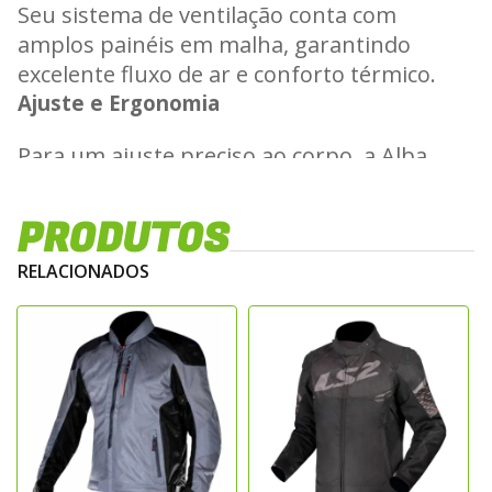
Seu sistema de ventilação conta com
amplos painéis em malha, garantindo
excelente fluxo de ar e conforto térmico.
Ajuste e Ergonomia
Para um ajuste preciso ao corpo, a Alba
possui regulagens nos braços e
antebraços, proporcionando um caimento
PRODUTOS
ideal.
Uso e Aplicação
RELACIONADOS
Seja para o uso urbano diário ou para
viagens em temperaturas elevadas, a LS2
Alba é a escolha certa para quem busca
proteção sem abrir mão do conforto.