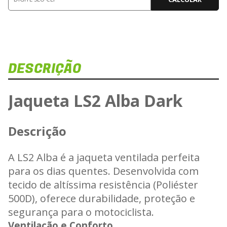
DESCRIÇÃO
Dis
Veja 
Jaqueta LS2 Alba Dark
Descrição
Carrega
A LS2 Alba é a jaqueta ventilada perfeita
para os dias quentes. Desenvolvida com
tecido de altíssima resistência (Poliéster
500D), oferece durabilidade, proteção e
segurança para o motociclista.
Ventilação e Conforto