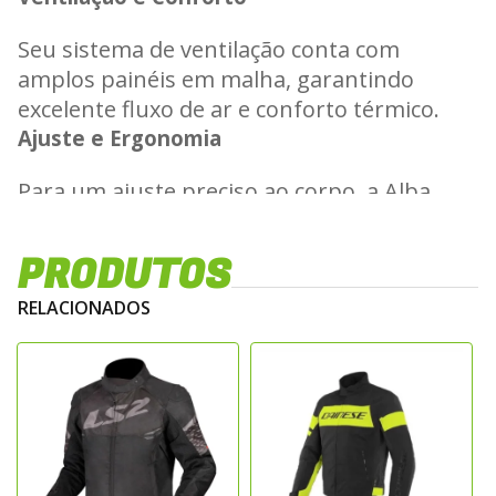
Seu sistema de ventilação conta com
amplos painéis em malha, garantindo
excelente fluxo de ar e conforto térmico.
Ajuste e Ergonomia
Para um ajuste preciso ao corpo, a Alba
possui regulagens nos braços e
antebraços, proporcionando um caimento
PRODUTOS
ideal.
Uso e Aplicação
RELACIONADOS
Seja para o uso urbano diário ou para
viagens em temperaturas elevadas, a LS2
Alba é a escolha certa para quem busca
proteção sem abrir mão do conforto.