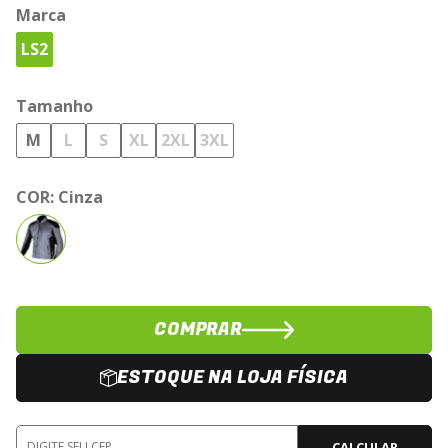
Marca
LS2
Tamanho
M
L
S
XL
2XL
3XL
COR:
Cinza
COMPRAR
ESTOQUE NA LOJA FÍSICA
CALCULAR