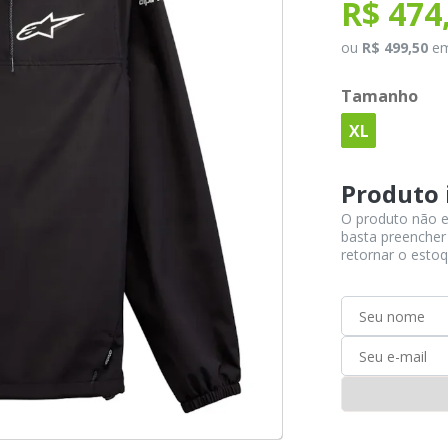
R$ 474
ou
R$ 499,50
e
Tamanho
XL
Produto 
O produto não e
basta preencher
retornar o estoq