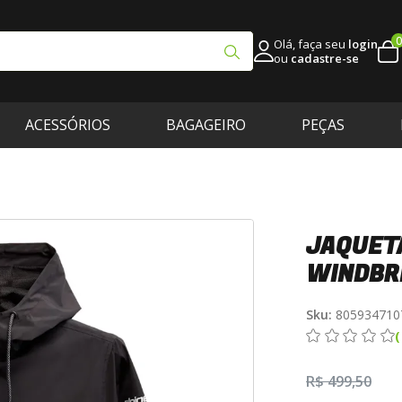
0
Olá, faça seu
login
ou
cadastre-se
ACESSÓRIOS
BAGAGEIRO
PEÇAS
JAQUET
WINDBR
Sku:
805934710
R$ 499,50