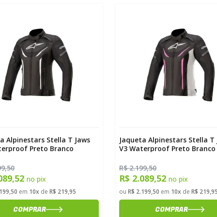
a Alpinestars Stella T Jaws
Jaqueta Alpinestars Stella T
erproof Preto Branco
V3 Waterproof Preto Branco
99,50
R$ 2.199,50
089,52
R$ 2.089,52
no pix
no pix
.199,50
em
10x
de
R$ 219,95
ou
R$ 2.199,50
em
10x
de
R$ 219,9
COMPRAR
COMPRAR