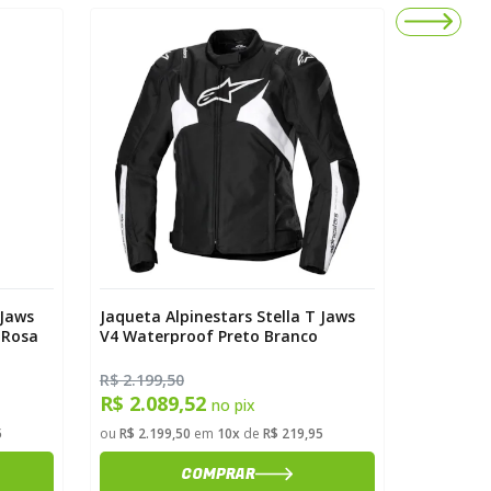
 Jaws
Jaqueta Alpinestars Stella T Jaws
Jaqueta 
 Rosa
V4 Waterproof Preto Branco
Windbrea
R$ 2.199,50
R$ 499,5
R$ 2.089,52
R$ 474
no pix
5
ou
R$ 2.199,50
em
10x
de
R$ 219,95
ou
R$ 499,
COMPRAR