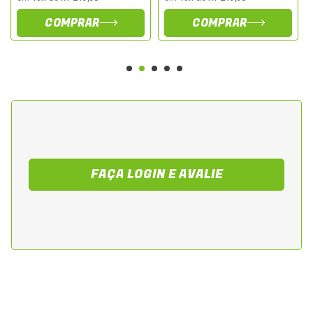
CONSTRUÇÃO E FUNCIONALIDADE:
COMPRAR
COMPRAR
Ajustes Otimizados: Tiras de Velcro na cintura para um
ajuste preciso durante a pilotagem.
Acabamento Premium: Gola de perfil baixo com tecido
macio para maior conforto no contato com a pele.
Praticidade: Dois bolsos externos com zíper para
armazenamento seguro de pequenos itens, além de
um bolso interno impermeável para proteger objetos
essenciais.
Zíperes YKK: Sistema de zíper de alta qualidade nos
FAÇA LOGIN E AVALIE
punhos, garantindo fechamento seguro e eficiente.
PROTEÇÃO E CONFORMIDADE:
Certificação CE, em conformidade com a legislação
europeia para segurança e qualidade.
Garantia e Origem: