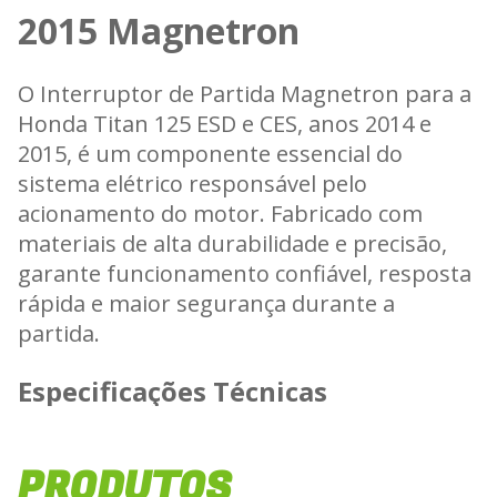
2015 Magnetron
O Interruptor de Partida Magnetron para a
Honda Titan 125 ESD e CES, anos 2014 e
2015, é um componente essencial do
sistema elétrico responsável pelo
acionamento do motor. Fabricado com
materiais de alta durabilidade e precisão,
garante funcionamento confiável, resposta
rápida e maior segurança durante a
partida.
Especificações Técnicas
- Compatibilidade: Honda Titan 125 ESD e
PRODUTOS
CES anos 2014 e 2015