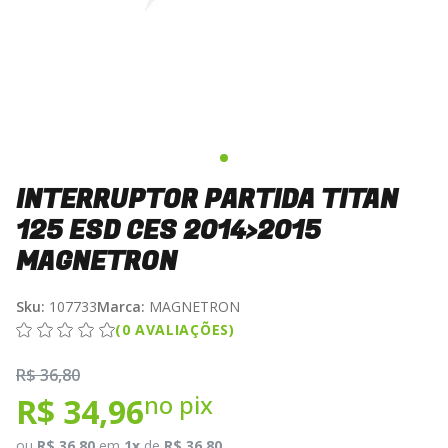
INTERRUPTOR PARTIDA TITAN
125 ESD CES 2014>2015
MAGNETRON
Sku:
107733
Marca:
MAGNETRON
(0 AVALIAÇÕES)
R$ 36,80
no pix
R$ 34,96
ou
R$ 36,80
em
1x
de
R$ 36,80