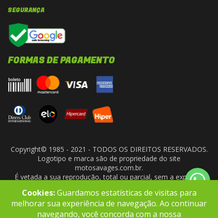
SEGURANÇA
FORMAS DE PAGAMENTO
Copyright© 1985 - 2021 - TODOS OS DIREITOS RESERVADOS.
Logotipo e marca são de propriedade do site
motosavages.com.br.
É vetada a sua reprodução, total ou parcial, sem a expressa
autorização da administradora do site. ARF MOTO CENTER LTDA
Cookies:
Guardamos estatísticas de visitas para
- CNPJ: 10.927.924/0001-91
melhorar sua experiência de navegação. Ao continuar
navegando, você concorda com a nossa