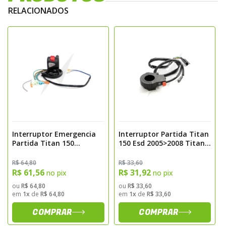
- Fabricante: Magnetron
RELACIONADOS
- Tipo: Interruptor de partida
- Função: Comando elétrico para
acionamento do motor
- Construção: Componentes elétricos
reforçados e conectores de alta resistência
Aplicações
Indicado para:
Interruptor Emergencia
Interruptor Partida Titan
- Substituição do interruptor original com
Partida Titan 150
150 Esd 2005>2008 Titan
defeito ou desgaste
2014>2015 Cg 160
150 Sport 2005>2008
2016>2022 C/ Pisca Alerta
Magnetron
R$ 64,80
R$ 33,60
- Restauração da eficiência do sistema de
Magnetron
R$ 61,56
R$ 31,92
no pix
no pix
partida elétrica
ou
R$ 64,80
ou
R$ 33,60
- Manutenção preventiva da Honda Titan
em
1x
de
R$ 64,80
em
1x
de
R$ 33,60
125 ESD e CES
COMPRAR
COMPRAR