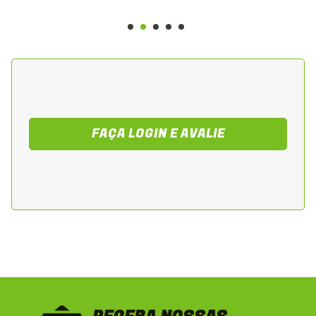
Benefícios
- Compatibilidade total com o sistema
elétrico original
- Instalação simples e sem necessidade de
adaptações
- Alta durabilidade em uso diário e intenso
FAÇA LOGIN E AVALIE
- Produto desenvolvido conforme os
padrões de qualidade Magnetron