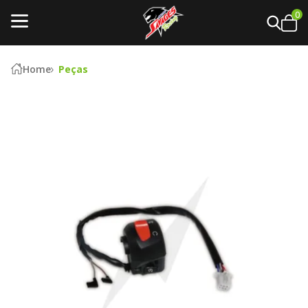
0
Home
Peças