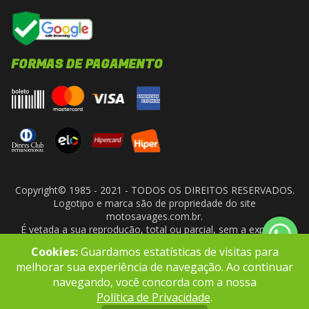
FORMAS DE PAGAMENTO
Copyright© 1985 - 2021 - TODOS OS DIREITOS RESERVADOS.
Logotipo e marca são de propriedade do site
motosavages.com.br.
É vetada a sua reprodução, total ou parcial, sem a expressa
autorização da administradora do site. ARF MOTO CENTER LTDA
Cookies:
Guardamos estatísticas de visitas para
- CNPJ: 10.927.924/0001-91
melhorar sua experiência de navegação. Ao continuar
navegando, você concorda com a nossa
Política de Privacidade
.