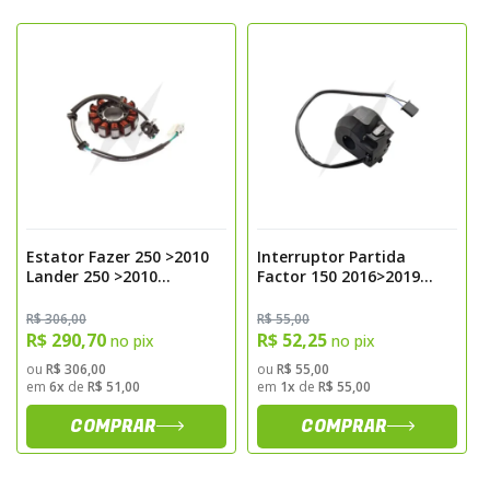
instalacao sem adaptacoes
• Estrutura reforcada com materiais
resistentes a vibracoes e desgaste
• Acionamento eletrico preciso, garantindo
resposta imediata ao comando de partida
• Reposicao direta do interruptor original,
mantendo desempenho equivalente ao
equipamento de fabrica
Aplicacao Recomendada
Estator Fazer 250 >2010
Interruptor Partida
Lander 250 >2010
Factor 150 2016>2019
Magnetron
Fazer 150 2014>2022
Indicado para substituicao do interruptor
Magnetron
R$ 306,00
R$ 55,00
original em casos de falhas no acionamento
R$ 290,70
R$ 52,25
no pix
no pix
da partida, desgaste mecanico ou perda de
ou
R$ 306,00
ou
R$ 55,00
em
6x
de
R$ 51,00
em
1x
de
R$ 55,00
condutividade do componente. Essencial
para restaurar o funcionamento confiavel
COMPRAR
COMPRAR
do sistema eletrico da Yamaha Fazer 250.
Sugestao de Utilizacao