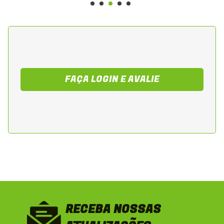
Recomendado para oficinas mecanicas,
tecnicos especializados e proprietarios que
buscam reposicao de alta qualidade.
Adequado tambem para revisoes
preventivas do sistema eletrico, garantindo
FAÇA LOGIN E AVALIE
padronizacao, funcionamento correto e
prolongando a vida util do conjunto.
RECEBA NOSSAS