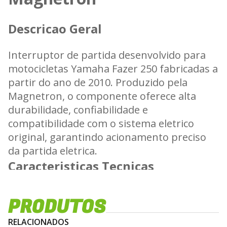
Descricao Geral
Interruptor de partida desenvolvido para
motocicletas Yamaha Fazer 250 fabricadas a
partir do ano de 2010. Produzido pela
Magnetron, o componente oferece alta
durabilidade, confiabilidade e
compatibilidade com o sistema eletrico
original, garantindo acionamento preciso
da partida eletrica.
Caracteristicas Tecnicas
• Compatibilidade OEM com Yamaha Fazer
PRODUTOS
250 a partir de 2010
• Conectores padrao original que permitem
RELACIONADOS