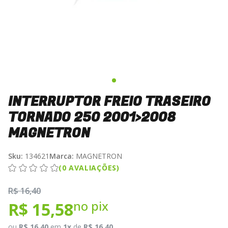
INTERRUPTOR FREIO TRASEIRO
TORNADO 250 2001>2008
MAGNETRON
Sku:
134621
Marca:
MAGNETRON
(0 AVALIAÇÕES)
R$ 16,40
no pix
R$ 15,58
ou
R$ 16,40
em
1x
de
R$ 16,40