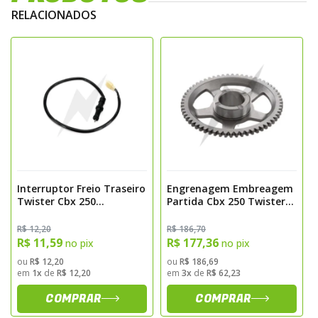
• Conector compatível com sistema original
RELACIONADOS
• Resistência a vibrações e durabilidade
prolongada
• Facilita manutenção e substituição do
sistema de freio
Aplicação Recomendada
Indicado para substituição do interruptor
original em casos de falha, desgaste ou
manutenção preventiva. Essencial para o
Interruptor Freio Traseiro
Engrenagem Embreagem
correto funcionamento do sistema de freio
Twister Cbx 250
Partida Cbx 250 Twister
2001>2008 Magnetron
2001>2008 Xr 250
traseiro.
Tornado 2001>2008
R$ 12,20
R$ 186,70
Sugestão de Utilização
Magnetron
R$ 11,59
R$ 177,36
no pix
no pix
ou
R$ 12,20
ou
R$ 186,69
Recomendado para motociclistas e oficinas
em
1x
de
R$ 12,20
em
3x
de
R$ 62,23
mecânicas que buscam manter a eficiência
COMPRAR
COMPRAR
e a segurança da frenagem traseira.