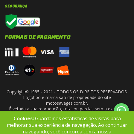
SEGURANÇA
FORMAS DE PAGAMENTO
Copyright© 1985 - 2021 - TODOS OS DIREITOS RESERVADOS.
Logotipo e marca são de propriedade do site
motosavages.com.br.
É vetada a sua reprodução, total ou parcial, sem a expressa
autorização da administradora do site. ARF MOTO CENTER LTDA
Cookies:
Guardamos estatísticas de visitas para
- CNPJ: 10.927.924/0001-91
melhorar sua experiência de navegação. Ao continuar
navegando, você concorda com a nossa