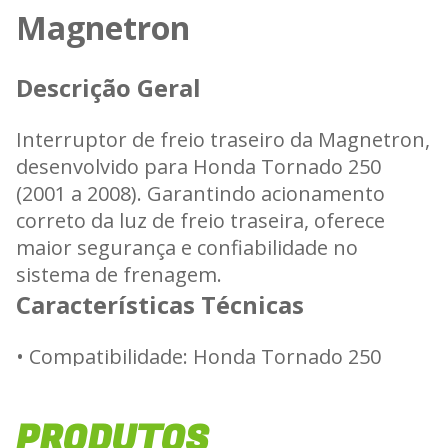
Magnetron
Descrição Geral
Interruptor de freio traseiro da Magnetron,
desenvolvido para Honda Tornado 250
(2001 a 2008). Garantindo acionamento
correto da luz de freio traseira, oferece
maior segurança e confiabilidade no
sistema de frenagem.
Características Técnicas
• Compatibilidade: Honda Tornado 250
(2001 a 2008)
• Aciona a luz de freio traseira de forma
PRODUTOS
precisa