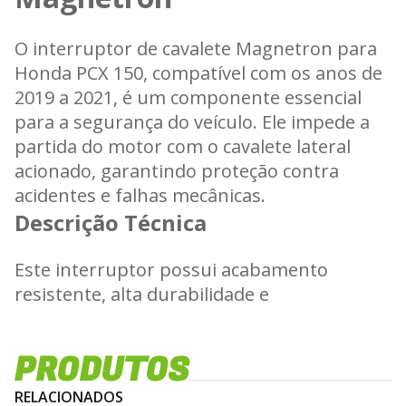
O interruptor de cavalete Magnetron para
Honda PCX 150, compatível com os anos de
2019 a 2021, é um componente essencial
para a segurança do veículo. Ele impede a
partida do motor com o cavalete lateral
acionado, garantindo proteção contra
acidentes e falhas mecânicas.
Descrição Técnica
Este interruptor possui acabamento
resistente, alta durabilidade e
compatibilidade elétrica perfeita com o
sistema original da motocicleta. É de fácil
PRODUTOS
instalação e não requer adaptações,
funcionando de forma plug and play.
RELACIONADOS