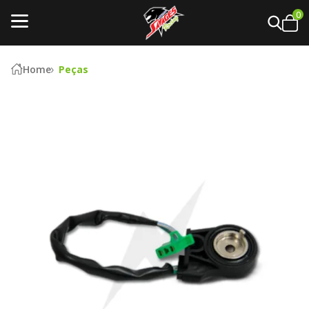
0
Home
Peças