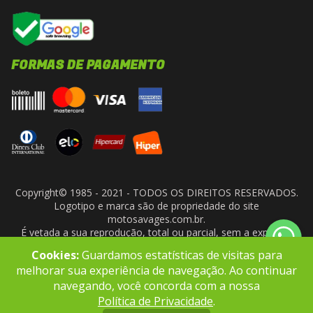
FORMAS DE PAGAMENTO
Copyright© 1985 - 2021 - TODOS OS DIREITOS RESERVADOS.
Logotipo e marca são de propriedade do site
motosavages.com.br.
É vetada a sua reprodução, total ou parcial, sem a expressa
autorização da administradora do site. ARF MOTO CENTER LTDA
Cookies:
Guardamos estatísticas de visitas para
- CNPJ: 10.927.924/0001-91
melhorar sua experiência de navegação. Ao continuar
navegando, você concorda com a nossa
Política de Privacidade
.