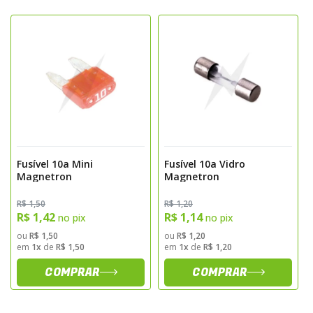
Especificações
Marca: Magnetron
Capacidade: 15 amperes
Tipo: Fusível com soquete
Função: Proteção de circuitos elétricos contra
sobrecarga e curto-circuito
Sugestão de Aplicação
Indicado para uso em motocicletas e
veículos automotores que utilizam fusíveis
Fusível 10a Mini
Fusível 10a Vidro
Magnetron
Magnetron
de 15A com soquete. Recomenda-se
substituir o fusível sempre que houver
R$ 1,50
R$ 1,20
sinais de queima ou dano. A instalação deve
R$ 1,42
R$ 1,14
no pix
no pix
ser realizada por profissional qualificado,
ou
R$ 1,50
ou
R$ 1,20
em
1x
de
R$ 1,50
em
1x
de
R$ 1,20
garantindo proteção contínua e operação
COMPRAR
COMPRAR
segura do sistema elétrico.