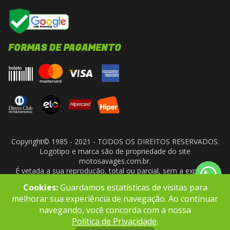
FORMAS DE PAGAMENTO
Copyright© 1985 - 2021 - TODOS OS DIREITOS RESERVADOS.
Logotipo e marca são de propriedade do site
motosavages.com.br.
É vetada a sua reprodução, total ou parcial, sem a expressa
autorização da administradora do site. ARF MOTO CENTER LTDA
Cookies:
Guardamos estatísticas de visitas para
- CNPJ: 10.927.924/0001-91
melhorar sua experiência de navegação. Ao continuar
navegando, você concorda com a nossa
Política de Privacidade
.