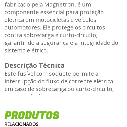
fabricado pela Magnetron, é um
componente essencial para proteção
elétrica em motocicletas e veículos
automotores. Ele protege os circuitos
contra sobrecarga e curto-circuito,
garantindo a segurança e a integridade do
sistema elétrico.
Descrição Técnica
Este fusível com soquete permite a
interrupção do fluxo de corrente elétrica
em caso de sobrecarga ou curto-circuito,
prevenindo danos aos componentes
elétricos. O soquete facilita a instalação e
substituição do fusível, garantindo
PRODUTOS
manutenção rápida e segura.
RELACIONADOS