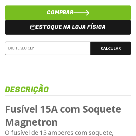
COMPRAR
ESTOQUE NA LOJA FÍSICA
CALCULAR
DESCRIÇÃO
Dis
Veja e
Fusível 15A com Soquete
F
Magnetron
O fusível de 15 amperes com soquete,
Carregan