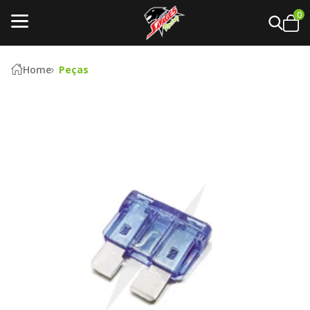
0
Home
Peças