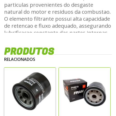
particulas provenientes do desgaste
natural do motor e residuos da combustao.
O elemento filtrante possui alta capacidade
de retencao e fluxo adequado, assegurando
lubrificacao constante das partes internas
do motor e evitando danos por
contaminacao do oleo.
PRODUTOS
Caracteristicas Principais
RELACIONADOS
- Modelo: PH6022
- Fabricante: Fram
- Alta eficiencia de filtragem
- Elemento filtrante de alta durabilidade
- Projeto compacto e leve, contribuindo
para menor impacto ambiental
- Construido com tecnologias equivalentes