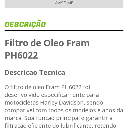
AVISE-ME
DESCRIÇÃO
Dis
Veja e
Filtro de Oleo Fram
F
PH6022
Carregan
Descricao Tecnica
O filtro de oleo Fram PH6022 foi
desenvolvido especificamente para
motocicletas Harley Davidson, sendo
compativel com todos os modelos e anos da
marca. Sua funcao principal e garantir a
filtracao eficiente do lubrificante, retendo