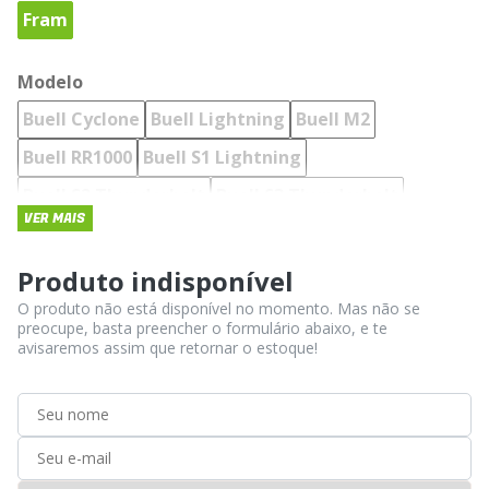
Fram
Modelo
Buell Cyclone
Buell Lightning
Buell M2
Buell RR1000
Buell S1 Lightning
Buell S2 Thunderbolt
Buell S3 Thunderbolt
VER MAIS
Buell X1 Lightning
Harley Davidson Breakout
Harley Davidson Deluxe
Harley Davidson Fat Bob
Produto indisponível
O produto não está disponível no momento. Mas não se
Harley Davidson Fat Boy
preocupe, basta preencher o formulário abaixo, e te
Harley Davidson Low Rider
avisaremos assim que retornar o estoque!
Harley Davidson Road King
Harley Davidson Street Glide