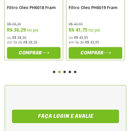
a equipamentos originais (OE)
Filtro Oleo PH6018 Fram
Filtro Oleo PH6019 Fram
- Dimensoes: altura 8,6 cm / diametro 7,5
cm
- Peso: 0,300 kg
R$ 38,20
R$ 43,95
R$ 36,29
R$ 41,75
no pix
no pix
- Substituicao recomendada a cada troca de
ou
R$ 38,20
ou
R$ 43,95
oleo
em
1x
de
R$ 38,20
em
1x
de
R$ 43,95
Motos Compativeis
COMPRAR
COMPRAR
Totalmente compativel com todos os
modelos e anos de motocicletas Harley
Davidson.
Sugestoes de Aplicacao
O PH6022 e ideal para uso em motos Harley
Davidson submetidas a condicoes variadas,
FAÇA LOGIN E AVALIE
como percursos urbanos, rodoviarios e
viagens longas. Recomendado para quem