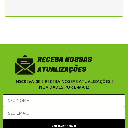
busca confiabilidade e protecao elevada
contra desgaste, mantendo o sistema de
lubrificacao eficiente e preservando a vida
util do motor. Antes da aplicacao,
recomenda-se consultar o manual de
servico da motocicleta para confirmar os
procedimentos de troca e o torque
especifico do aperto.
RECEBA NOSSAS
ATUALIZAÇÕES
INSCREVA-SE E RECEBA NOSSAS ATUALIZAÇÕES E
NOVIDADES POR E-MAIL:
CADASTRAR