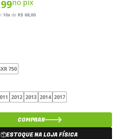
no pix
,99
m
10x
de
R$ 68,00
XR 750
011
2012
2013
2014
2017
COMPRAR
ESTOQUE NA LOJA FÍSICA