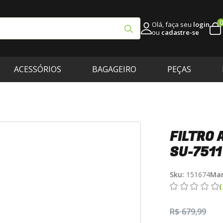
0
Olá, faça seu
login
ou
cadastre-se
ACESSÓRIOS
BAGAGEIRO
PEÇAS
FILTRO 
SU-7511
Sku:
151674
Mar
R$ 679,99