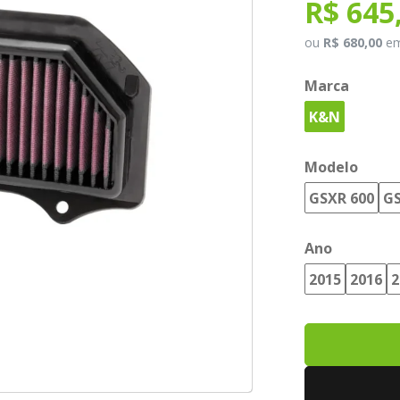
R$ 645
ou
R$ 680,00
e
Marca
K&N
Modelo
GSXR 600
GS
Ano
2015
2016
2