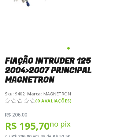
FIAÇÃO INTRUDER 125
2004>2007 PRINCIPAL
MAGNETRON
Sku:
94021
Marca:
MAGNETRON
(0 AVALIAÇÕES)
R$ 206,00
no pix
R$ 195,70
ou
R$ 206,00
em
4x
de
R$ 51,50