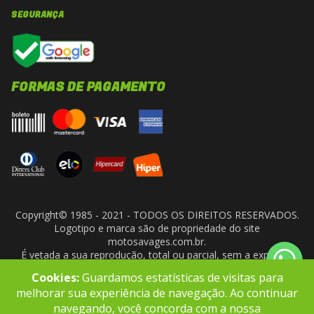
SEGURANÇA
FORMAS DE PAGAMENTO
Copyright© 1985 - 2021 - TODOS OS DIREITOS RESERVADOS.
Logotipo e marca são de propriedade do site
motosavages.com.br.
É vetada a sua reprodução, total ou parcial, sem a expressa
autorização da administradora do site. ARF MOTO CENTER LTDA
Cookies:
Guardamos estatísticas de visitas para
- CNPJ: 10.927.924/0001-91
melhorar sua experiência de navegação. Ao continuar
navegando, você concorda com a nossa