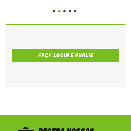
montagem original • Fios de cobre de alta
condutividade • Isolamento resistente a
vibração, calor e abrasão • Conectores de
alta precisão para evitar mau contato •
Maior segurança e estabilidade no
funcionamento elétrico
FAÇA LOGIN E AVALIE
Recomendações de Instalação
A instalação deve ser realizada por
profissional especializado para garantir o
roteamento correto do chicote, a fixação
adequada e testes completos de
continuidade. Após a instalação,
recomenda-se verificar todo o sistema
elétrico, incluindo iluminação, ignição,
partida e alimentação.