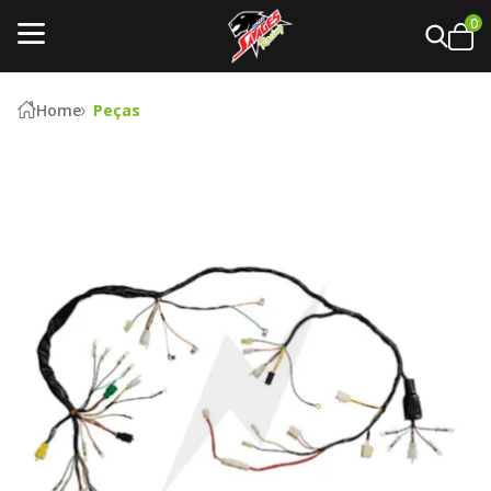
0
Home
Peças