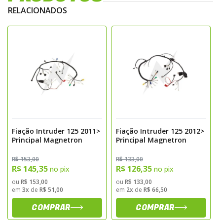
Magnetron — referência nacional em
RELACIONADOS
componentes elétricos para motocicletas,
com produtos desenvolvidos para garantir
desempenho confiável e longa vida útil.
Sugestão de Aplicação
Recomendada para substituição em
motocicletas que apresentam falhas
elétricas, fios ressecados ou rompidos, mau
contato em conectores, oxidação ou curtos-
Fiação Intruder 125 2011>
Fiação Intruder 125 2012>
Principal Magnetron
Principal Magnetron
circuitos. Ideal para restaurações, revisões
preventivas e reparos que exigem
R$ 153,00
R$ 133,00
R$ 145,35
R$ 126,35
restabelecimento total da integridade do
no pix
no pix
chicote elétrico.
ou
R$ 153,00
ou
R$ 133,00
em
3x
de
R$ 51,00
em
2x
de
R$ 66,50
Benefícios Técnicos
COMPRAR
COMPRAR
• Padrão plug and play, compatível com a